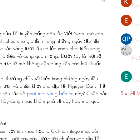
Kia
Hen
 của Tết truyền thống dân tộc Việt Nam, mà còn 
Lis
h phúc cho gia đình trong những ngày đầu năm 
sắc vàng tươi tắn và lộc xanh phát triển trong 
 là điều vô cùng quan trọng. Dưới đây là một số 
Hoà
 rực rỡ mà không cần dùng đến các loại thuốc 
ai thường chỉ xuất hiện trong những ngày đầu 
Elo
 tươi và phấn khởi cho dịp Tết Nguyên Đán. Thật 
See All 
t sâu sắc về 
phôi mai vàng bến tre
 này? Chắc hẳn 
thì hãy cùng nhau khám phá về cây hoa mai qua 
Mai
, với tên khoa học là Ochna integerima, còn 
 mai. Loài cây này được ưa chuộng vào dịp Tết 