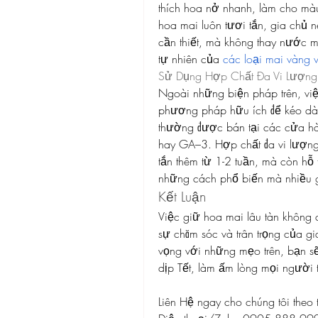
thích hoa nở nhanh, làm cho màu
hoa mai luôn tươi tắn, gia chủ 
cần thiết, mà không thay nước m
tự nhiên của 
các loại mai vàng 
Sử Dụng Hợp Chất Đa Vi Lượng
Ngoài những biện pháp trên, việ
phương pháp hữu ích để kéo dài
thường được bán tại các cửa hàn
hay GA–3. Hợp chất đa vi lượng 
tắn thêm từ 1-2 tuần, mà còn hỗ 
những cách phổ biến mà nhiều g
Kết Luận
Việc giữ hoa mai lâu tàn không c
sự chăm sóc và trân trọng của gi
vọng với những mẹo trên, bạn sẽ
dịp Tết, làm ấm lòng mọi người t
Liên Hệ ngay cho chúng tôi theo 