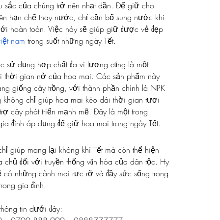
 sắc của chúng trở nên nhạt dần. Để giữ cho 
nên hạn chế thay nước, chỉ cần bổ sung nước khi 
ới hoàn toàn. Việc này sẽ giúp giữ được vẻ đẹp 
việt nam
trong suốt những ngày Tết.
c sử dụng hợp chất đa vi lượng cũng là một 
 thời gian nở của hoa mai. Các sản phẩm này 
g giống cây trồng, với thành phần chính là NPK 
không chỉ giúp hoa mai kéo dài thời gian tươi 
trợ cây phát triển mạnh mẽ. Đây là một trong 
ia đình áp dụng để giữ hoa mai trong ngày Tết.
hỉ giúp mang lại không khí Tết mà còn thể hiện 
a chủ đối với truyền thống văn hóa của dân tộc. Hy 
 có những cành mai rực rỡ và đầy sức sống trong 
rong gia đình.
thông tin dưới đây: