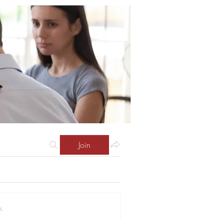
Join
s