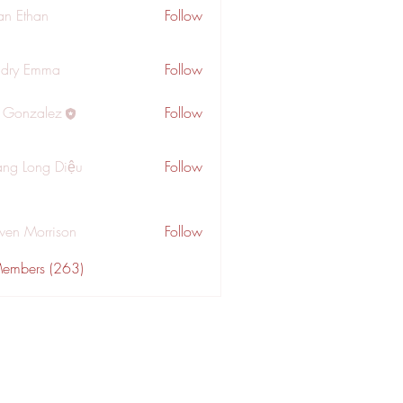
an Ethan
Follow
dry Emma
Follow
a Gonzalez
Follow
ng Long Diệu
Follow
wen Morrison
Follow
Members (263)