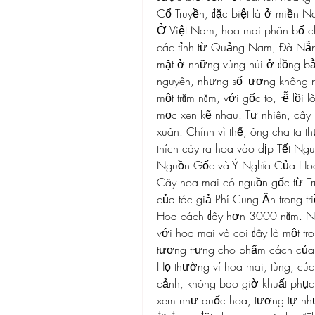
Cổ Truyền, đặc biệt là ở miền 
Ở Việt Nam, hoa mai phân bố ch
các tỉnh từ Quảng Nam, Đà Nẵn
mặt ở những vùng núi ở đồng bằ
nguyên, nhưng số lượng không nhi
một trăm năm, với gốc to, rễ lồi 
mọc xen kẽ nhau. Tự nhiên, cây 
xuân. Chính vì thế, ông cha ta t
thích cây ra hoa vào dịp Tết Ng
Nguồn Gốc và Ý Nghĩa Của Ho
Cây hoa mai có nguồn gốc từ Tr
của tác giả Phí Cung Ấn trong tri
Hoa cách đây hơn 3000 năm. Ng
với hoa mai và coi đây là một tro
tượng trưng cho phẩm cách của
Họ thường ví hoa mai, tùng, cú
cảnh, không bao giờ khuất phục
xem như quốc hoa, tương tự như