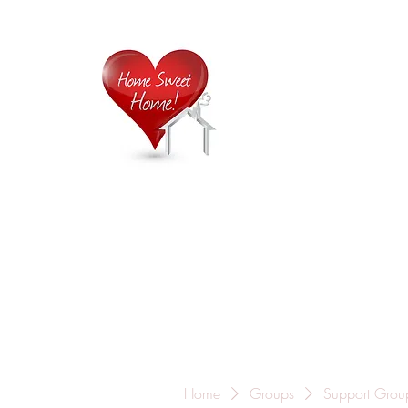
Home is
Home
About Us
Careers
Contact
Home
Groups
Support Grou