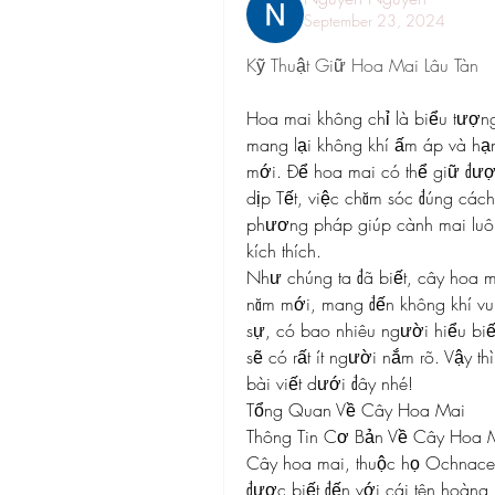
September 23, 2024
Kỹ Thuật Giữ Hoa Mai Lâu Tàn
Hoa mai không chỉ là biểu tượng
mang lại không khí ấm áp và hạn
mới. Để hoa mai có thể giữ được 
dịp Tết, việc chăm sóc đúng cách
phương pháp giúp cành mai luôn
kích thích.
Như chúng ta đã biết, cây hoa m
năm mới, mang đến không khí vui
sự, có bao nhiêu người hiểu biế
sẽ có rất ít người nắm rõ. Vậy 
bài viết dưới đây nhé!
Tổng Quan Về Cây Hoa Mai
Thông Tin Cơ Bản Về Cây Hoa 
Cây hoa mai, thuộc họ Ochnaceae
được biết đến với cái tên hoàng