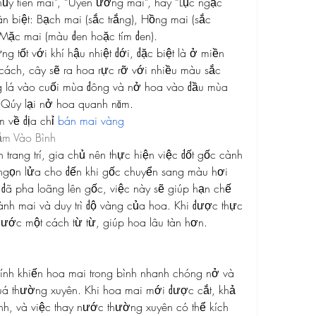
ủy tiên mai”, “Uyên ương mai”, hay “Lục ngạc 
n biệt: Bạch mai (sắc trắng), Hồng mai (sắc 
 Mặc mai (màu đen hoặc tím đen).
 tốt với khí hậu nhiệt đới, đặc biệt là ở miền 
ch, cây sẽ ra hoa rực rỡ với nhiều màu sắc 
 lá vào cuối mùa đông và nở hoa vào đầu mùa 
 Qúy lại nở hoa quanh năm.
 về địa chỉ 
bán mai vàng
ắm Vào Bình
trang trí, gia chủ nên thực hiện việc đốt gốc cành 
ngọn lửa cho đến khi gốc chuyển sang màu hơi 
g đã pha loãng lên gốc, việc này sẽ giúp hạn chế 
nh mai và duy trì độ vàng của hoa. Khi được thực 
nước một cách từ từ, giúp hoa lâu tàn hơn.
nh khiến hoa mai trong bình nhanh chóng nở và 
uá thường xuyên. Khi hoa mai mới được cắt, khả 
h, và việc thay nước thường xuyên có thể kích 