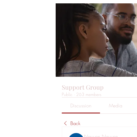
Support Group
Public
·
263 members
Discussion
Media
Back
Nguyen Nguyen