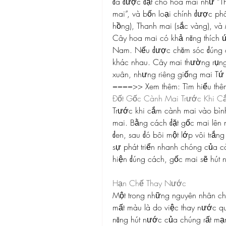
đã được đặt cho hoa mai như “Th
mai”, và bốn loại chính được phâ
hồng), Thanh mai (sắc vàng), và
Cây hoa mai có khả năng thích ứng
Nam. Nếu được chăm sóc đúng cá
khác nhau. Cây mai thường rụng
xuân, nhưng riêng giống mai Tứ
====>> Xem thêm: Tìm hiểu thêm
Đốt Gốc Cành Mai Trước Khi C
Trước khi cắm cành mai vào bình 
mai. Bằng cách đặt gốc mai lên 
đen, sau đó bôi một lớp vôi trắn
sự phát triển nhanh chóng của cà
hiện đúng cách, gốc mai sẽ hút 
Hạn Chế Thay Nước
Một trong những nguyên nhân chí
mất màu là do việc thay nước q
năng hút nước của chúng rất mạn