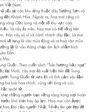
Nam Việt Nam.
ủ yếu tại các khu rừng thuộc dãy Trường Sơn và 
g đến Khánh Hòa. Ngoài ra, hoa mai cũng có 
ng sông Cửu Long và một số khu vực cao 
ều. Là cây đa niên, hoa mai có thể sống trên 
lõm, thân cây xù xì và cành nhánh dày đặc. Lá mai 
mai sẽ rụng lá vào mùa đông và ra hoa vào mùa 
hường lặt lá vào tháng chạp âm lịch nhằm kích 
uyên Đán.
a Mai
ung Quốc. Theo cuốn sách “Trân hương bảo ngự” 
ều đại Minh, cây mai đã xuất hiện trên đất Trung 
ười Trung Quốc từ xưa đã có tình cảm sâu đậm 
ng ba loài hoa chính, cùng với tùng và cúc, 
 bậc quân tử.
c như những người bạn vững vàng trong mọi hoàn 
 trước khó khăn hay áp lực. Hoa mai còn được 
 hoa đào của người Nhật. Nhiều tên gọi đẹp đẽ 