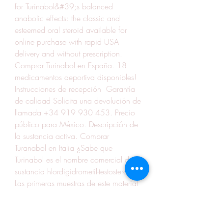
for Turinabol&#39;s balanced 
anabolic effects: the classic and 
esteemed oral steroid available for 
online purchase with rapid USA 
delivery and without prescription. 
Comprar Turinabol en España. 18 
medicamentos deportiva disponibles!  
Instrucciones de recepción  Garantía 
de calidad Solicita una devolución de 
llamada +34 919 930 453. Precio 
público para México. Descripción de 
la sustancia activa. Comprar 
Turanabol en Italia ¿Sabe que 
Turinabol es el nombre comercial de la 
sustancia hlordigidrometil-testosterona? 
Las primeras muestras de este material 
se sintetizaron en Alemania en 1964. 
Debido a su baja actividad 
androgénica (solo el 50% de la 