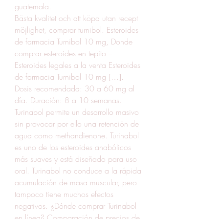
guatemala.
Bästa kvalitet och att köpa utan recept 
möjlighet, comprar turnibol. Esteroides 
de farmacia Turnibol 10 mg, Donde 
comprar esteroides en tepito – 
Esteroides legales a la venta Esteroides 
de farmacia Turnibol 10 mg […]. 
Dosis recomendada: 30 a 60 mg al 
día. Duración: 8 a 10 semanas. 
Turinabol permite un desarrollo masivo 
sin provocar por ello una retención de 
agua como methandienone. Turinabol 
es uno de los esteroides anabólicos 
más suaves y está diseñado para uso 
oral. Turinabol no conduce a la rápida 
acumulación de masa muscular, pero 
tampoco tiene muchos efectos 
negativos. ¿Dónde comprar Turinabol 
en línea? Comparación de precios de 