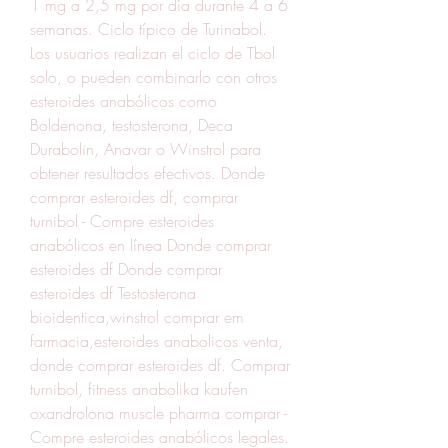
1 mg a 2,5 mg por día durante 4 a 6 
semanas. Ciclo típico de Turinabol. 
Los usuarios realizan el ciclo de Tbol 
solo, o pueden combinarlo con otros 
esteroides anabólicos como 
Boldenona, testosterona, Deca 
Durabolin, Anavar o Winstrol para 
obtener resultados efectivos. Donde 
comprar esteroides df, comprar 
turnibol - Compre esteroides 
anabólicos en línea Donde comprar 
esteroides df Donde comprar 
esteroides df Testosterona 
bioidentica,winstrol comprar em 
farmacia,esteroides anabolicos venta, 
donde comprar esteroides df. Comprar 
turnibol, fitness anabolika kaufen 
oxandrolona muscle pharma comprar - 
Compre esteroides anabólicos legales. 