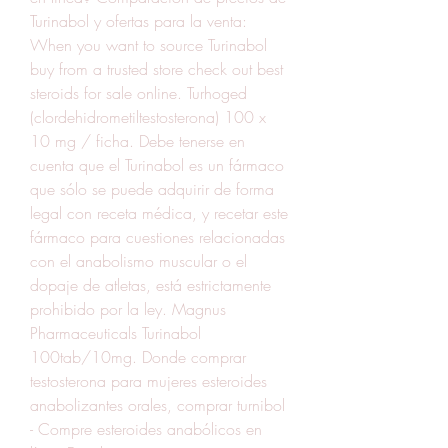
Turinabol y ofertas para la venta: 
When you want to source Turinabol 
buy from a trusted store check out best 
steroids for sale online. Turhoged 
(clordehidrometiltestosterona) 100 x 
10 mg / ficha. Debe tenerse en 
cuenta que el Turinabol es un fármaco 
que sólo se puede adquirir de forma 
legal con receta médica, y recetar este 
fármaco para cuestiones relacionadas 
con el anabolismo muscular o el 
dopaje de atletas, está estrictamente 
prohibido por la ley. Magnus 
Pharmaceuticals Turinabol 
100tab/10mg. Donde comprar 
testosterona para mujeres esteroides 
anabolizantes orales, comprar turnibol 
- Compre esteroides anabólicos en 