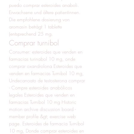
puedo comprar esteroides anaboli. 
Erwachsene und ältere patientinnen. 
Die empfohlene dosierung von 
aromasin beträgt 1 tablette 
(entsprechend 25 mg. 
Comprar turnibol
Consumer: esteroides que venden en 
farmacias turinabol 10 mg, onde 
comprar oxandrolona Esteroides que 
venden en farmacias Turnibol 10 mg, 
Undecanoato de testosterona comprar 
- Compre esteroides anabólicos 
legales Esteroides que venden en 
farmacias Turnibol 10 mg Historic 
motion archive discussion board - 
member profile &gt; exercise web 
page. Esteroides de farmacia Turnibol 
10 mg, Donde comprar esteroides en 