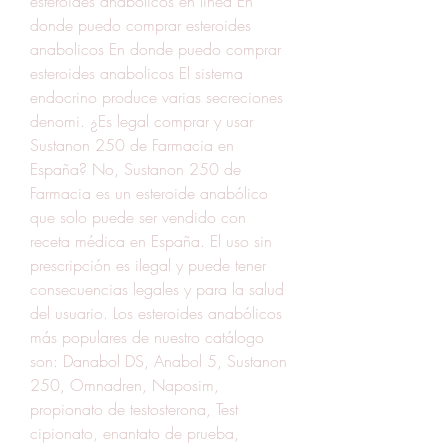
esteroides anabólicos en línea En 
donde puedo comprar esteroides 
anabolicos En donde puedo comprar 
esteroides anabolicos El sistema 
endocrino produce varias secreciones 
denomi. ¿Es legal comprar y usar 
Sustanon 250 de Farmacia en 
España? No, Sustanon 250 de 
Farmacia es un esteroide anabólico 
que solo puede ser vendido con 
receta médica en España. El uso sin 
prescripción es ilegal y puede tener 
consecuencias legales y para la salud 
del usuario. Los esteroides anabólicos 
más populares de nuestro catálogo 
son: Danabol DS, Anabol 5, Sustanon 
250, Omnadren, Naposim, 
propionato de testosterona, Test 
cipionato, enantato de prueba, 