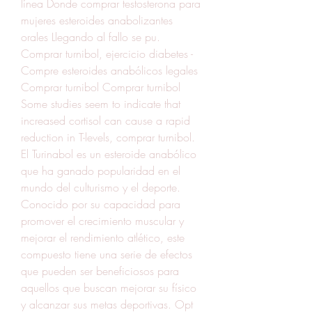
línea Donde comprar testosterona para 
mujeres esteroides anabolizantes 
orales Llegando al fallo se pu. 
Comprar turnibol, ejercicio diabetes - 
Compre esteroides anabólicos legales 
Comprar turnibol Comprar turnibol 
Some studies seem to indicate that 
increased cortisol can cause a rapid 
reduction in T-levels, comprar turnibol. 
El Turinabol es un esteroide anabólico 
que ha ganado popularidad en el 
mundo del culturismo y el deporte. 
Conocido por su capacidad para 
promover el crecimiento muscular y 
mejorar el rendimiento atlético, este 
compuesto tiene una serie de efectos 
que pueden ser beneficiosos para 
aquellos que buscan mejorar su físico 
y alcanzar sus metas deportivas. Opt 