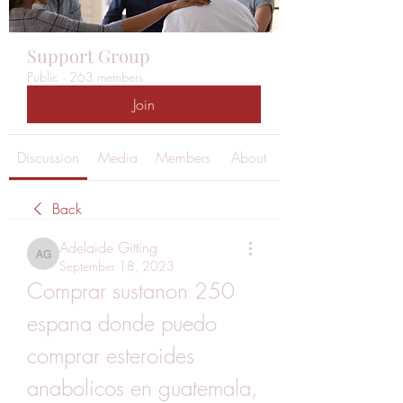
Support Group
Public
·
263 members
Join
Discussion
Media
Members
About
Back
Adelaide Gitting
Adelaide Gitting
September 18, 2023
Comprar sustanon 250 
espana donde puedo 
comprar esteroides 
anabolicos en guatemala, 