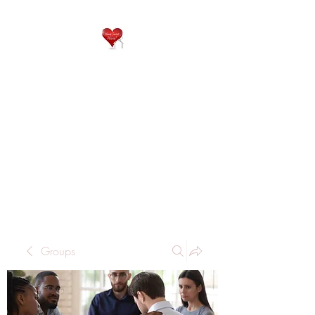
QP
RESIDENTIAL CARE
Home is where the heart
is..
Groups