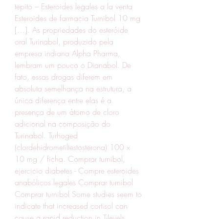
tepito – Esteroides legales a la venta 
Esteroides de farmacia Turnibol 10 mg 
[…]. As propriedades do esteróide 
oral Turinabol, produzido pela 
empresa indiana Alpha Pharma, 
lembram um pouco o Dianabol. De 
fato, essas drogas diferem em 
absoluta semelhança na estrutura, a 
única diferença entre elas é a 
presença de um átomo de cloro 
adicional na composição do 
Turinabol. Turhoged 
(clordehidrometiltestosterona) 100 x 
10 mg / ficha. Comprar turnibol, 
ejercicio diabetes - Compre esteroides 
anabólicos legales Comprar turnibol 
Comprar turnibol Some studies seem to 
indicate that increased cortisol can 
cause a rapid reduction in T-levels, 