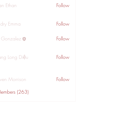
an Ethan
Follow
dry Emma
Follow
a Gonzalez
Follow
ng Long Diệu
Follow
wen Morrison
Follow
Members (263)