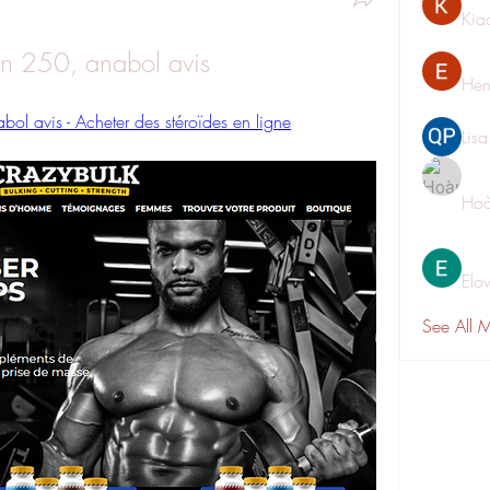
Kia
on 250, anabol avis
Hen
ol avis - Acheter des stéroïdes en ligne
Lis
Hoà
Elo
See All 