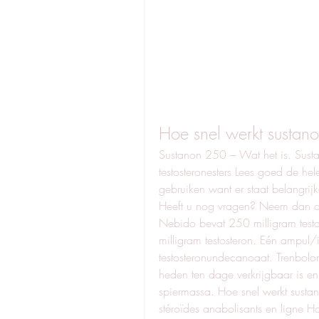
Hoe snel werkt sustan
Sustanon 250 – Wat het is. Sust
testosteronesters Lees goed de hele
gebruiken want er staat belangrijk
Heeft u nog vragen? Neem dan cont
Nebido bevat 250 milligram test
milligram testosteron. Eén ampul/
testosteronundecanoaat. Trenbolone
heden ten dage verkrijgbaar is en 
spiermassa. Hoe snel werkt sustan
stéroïdes anabolisants en ligne H