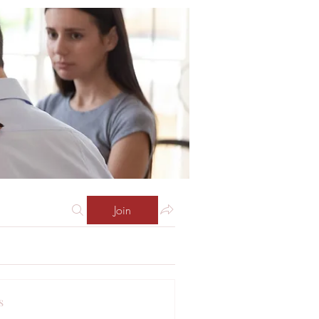
Join
s