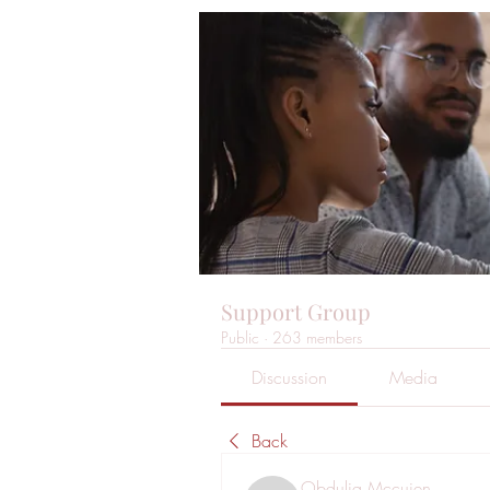
Support Group
Public
·
263 members
Discussion
Media
Back
Obdulia Mccuien