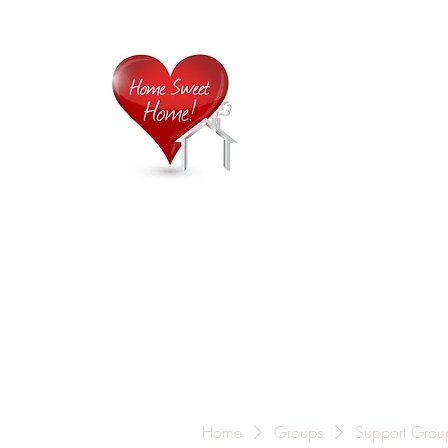
Home is
Home
About Us
Careers
Contact
Home
Groups
Support Grou