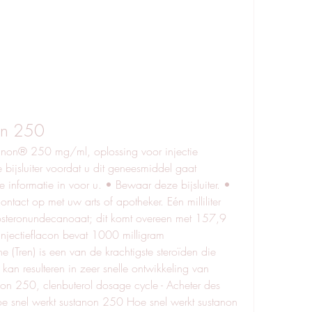
on 250
anon® 250 mg/ml, oplossing voor injectie 
 bijsluiter voordat u dit geneesmiddel gaat 
e informatie in voor u. • Bewaar deze bijsluiter. • 
act op met uw arts of apotheker. Eén milliliter 
osteronundecanoaat; dit komt overeen met 157,9 
injectieflacon bevat 1000 milligram 
 (Tren) is een van de krachtigste steroïden die 
kan resulteren in zeer snelle ontwikkeling van 
on 250, clenbuterol dosage cycle - Acheter des 
oe snel werkt sustanon 250 Hoe snel werkt sustanon 