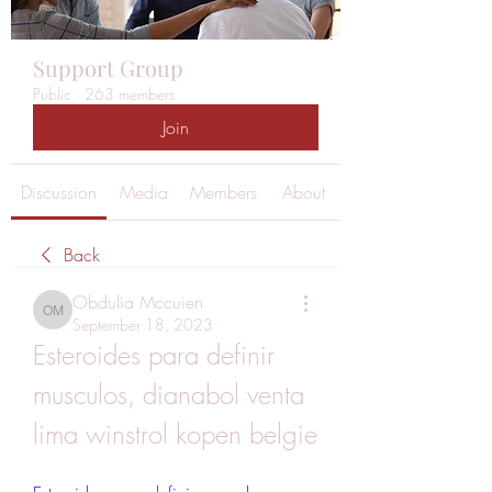
Support Group
Public
·
263 members
Join
Discussion
Media
Members
About
Back
Obdulia Mccuien
Obdulia Mccuien
September 18, 2023
Esteroides para definir 
musculos, dianabol venta 
lima winstrol kopen belgie