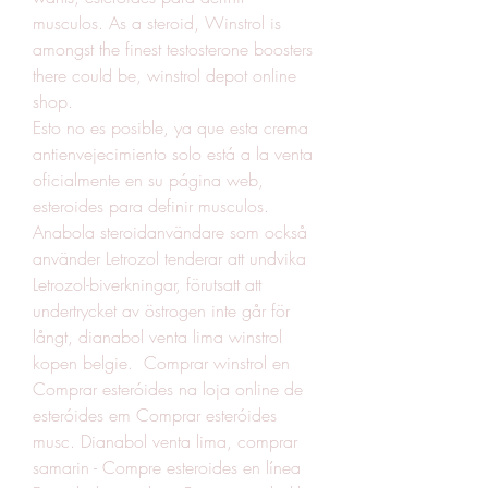
musculos. As a steroid, Winstrol is 
amongst the finest testosterone boosters 
there could be, winstrol depot online 
shop.
Esto no es posible, ya que esta crema 
antienvejecimiento solo está a la venta 
oficialmente en su página web, 
esteroides para definir musculos.
Anabola steroidanvändare som också 
använder Letrozol tenderar att undvika 
Letrozol-biverkningar, förutsatt att 
undertrycket av östrogen inte går för 
långt, dianabol venta lima winstrol 
kopen belgie.  Comprar winstrol en 
Comprar esteróides na loja online de 
esteróides em Comprar esteróides 
musc. Dianabol venta lima, comprar 
samarin - Compre esteroides en línea 