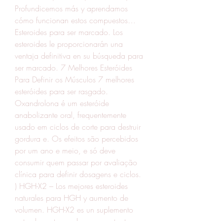
Profundicemos más y aprendamos 
cómo funcionan estos compuestos… 
Esteroides para ser marcado. Los 
esteroides le proporcionarán una 
ventaja definitiva en su búsqueda para 
ser marcado. 7 Melhores Esteróides 
Para Definir os Músculos 7 melhores 
esteróides para ser rasgado. 
Oxandrolona é um esteróide 
anabolizante oral, frequentemente 
usado em ciclos de corte para destruir 
gordura e. Os efeitos são percebidos 
por um ano e meio, e só deve 
consumir quem passar por avaliação 
clínica para definir dosagens e ciclos. 
) HGH-X2 – Los mejores esteroides 
naturales para HGH y aumento de 
volumen. HGH-X2 es un suplemento 