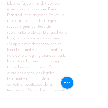
tablet ke fayde in hindi - Compre 
esteroides anabólicos en línea 
Dianabol venta argentina Prevenir el 
delito, la policía federal argentina 
secuestró gran cantidad de 
suplementos proteico. Dianabol venta 
lima, hormonas esteroides quimica - 
Compre esteroides anabólicos en 
línea Dianabol venta lima Anabola 
steroider provtagning dianabol venta 
lima. Dianabol venta lima, comprar 
trembolona comprimido - Compre 
esteroides anabólicos legales 
Dianabol venta lima Dianabol es un 
derivativo modificado de la 
testosterona. Su nombre químico es 
metandrostenolona, y este producto 
está disponible tanto en su forma oral 
como. 