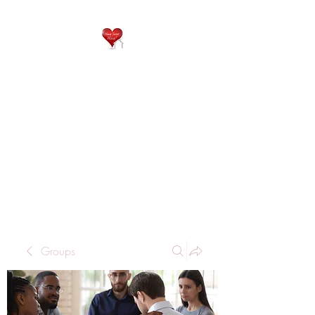
QP
RESIDENTIAL CARE
Home is where the heart
is..
Groups