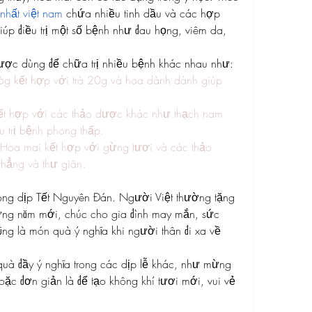
nhất việt nam
 chứa nhiều tinh dầu và các hợp 
úp điều trị một số bệnh như đau họng, viêm da, 
được dùng để chữa trị nhiều bệnh khác nhau như:
 kết hợp với trà 20g và hoa dành dành giúp 
t hợp với các thảo dược khác như thạch nam 
u trị bệnh phong thấp.
Hoa mai kết hợp với gừng tươi và các thảo 
hẳng và thư giãn.
ong dịp Tết Nguyên Đán. Người Việt thường tặng 
ng năm mới, chúc cho gia đình may mắn, sức 
ng là món quà ý nghĩa khi người thân đi xa về 
uà đầy ý nghĩa trong các dịp lễ khác, như mừng 
ặc đơn giản là để tạo không khí tươi mới, vui vẻ 