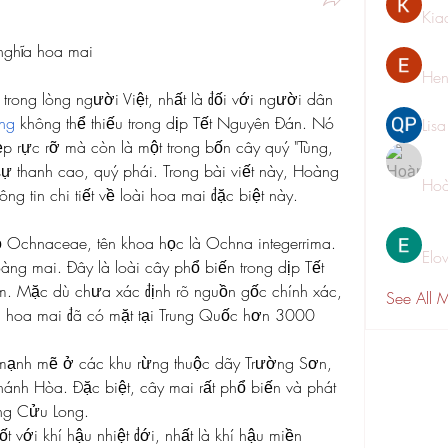
Kia
nghĩa hoa mai
Hen
trong lòng người Việt, nhất là đối với người dân 
ng
 không thể thiếu trong dịp Tết Nguyên Đán. Nó 
Lis
p rực rỡ mà còn là một trong bốn cây quý "Tùng, 
sự thanh cao, quý phái. Trong bài viết này, Hoàng 
Hoà
g tin chi tiết về loài hoa mai đặc biệt này.
ọ Ochnaceae, tên khoa học là Ochna integerrima. 
Elo
ng mai. Đây là loài cây phổ biến trong dịp Tết 
 Mặc dù chưa xác định rõ nguồn gốc chính xác, 
See All 
, hoa mai đã có mặt tại Trung Quốc hơn 3000 
 mạnh mẽ ở các khu rừng thuộc dãy Trường Sơn, 
h Hòa. Đặc biệt, cây mai rất phổ biến và phát 
ông Cửu Long.
t với khí hậu nhiệt đới, nhất là khí hậu miền 