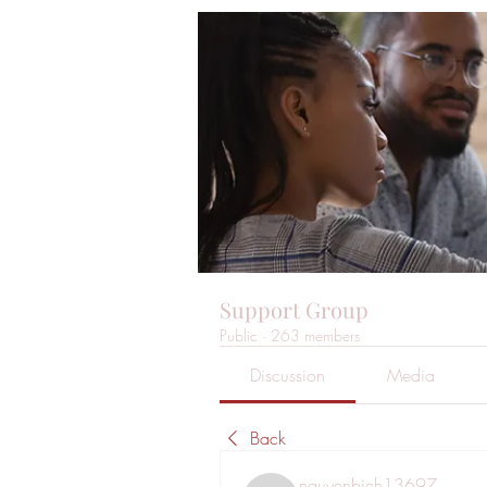
Support Group
Public
·
263 members
Discussion
Media
Back
nguyenbich13697