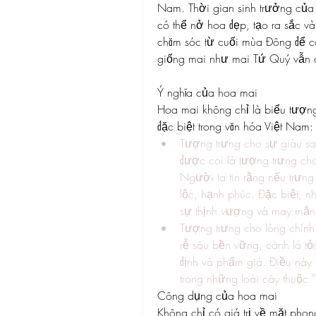
Nam. Thời gian sinh trưởng của 
có thể nở hoa đẹp, tạo ra sắc 
chăm sóc từ cuối mùa Đông để có
giống mai như mai Tứ Quý vẫn 
Ý nghĩa của hoa mai
Hoa mai không chỉ là biểu tượn
đặc biệt trong văn hóa Việt Nam:
Tượng trưng cho sự giàu sa
được coi là tượng trưng cho
Người ta tin rằng nếu trưng 
lộc, hạnh phúc. Đặc biệt, 
sự thịnh vượng và may mắn
Tượng trưng cho lòng chính 
rễ sâu bền vững, cành lá t
định và phẩm giá. Điều này 
trong những loài cây thuộc 
Công dụng của hoa mai
Không chỉ có giá trị về mặt phon