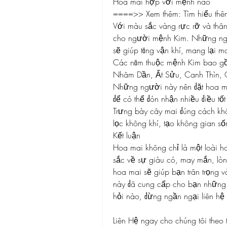
Hoa mai hợp với mệnh nào
====>> Xem thêm: Tìm hiểu thê
Với màu sắc vàng rực rỡ và thân
cho người mệnh Kim. Những ngườ
sẽ giúp tăng vận khí, mang lại 
Các năm thuộc mệnh Kim bao gồ
Nhâm Dần, Ất Sửu, Canh Thìn, Q
Những người này nên đặt hoa mai
để có thể đón nhận nhiều điều tố
Trưng bày cây mai đúng cách khô
lọc không khí, tạo không gian số
Kết luận
Hoa mai không chỉ là một loài h
sắc về sự giàu có, may mắn, lòn
hoa mai sẽ giúp bạn trân trọng v
này đã cung cấp cho bạn những t
hỏi nào, đừng ngần ngại liên hệ 
Liên Hệ ngay cho chúng tôi theo 