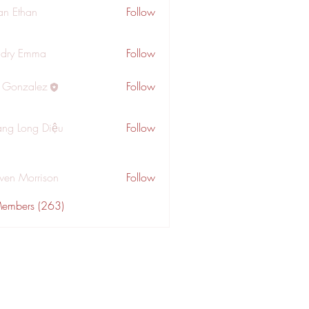
an Ethan
Follow
dry Emma
Follow
a Gonzalez
Follow
ng Long Diệu
Follow
wen Morrison
Follow
Members (263)