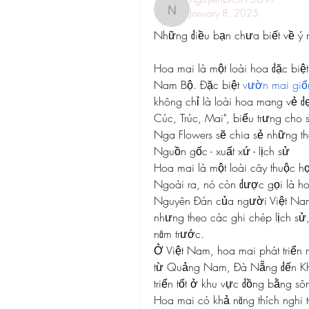
January 8, 2025
nguyenbich13697
Những điều bạn chưa biết về ý 
Hoa mai là một loài hoa đặc biệt 
Nam Bộ. Đặc biệt 
vườn mai giố
không chỉ là loài hoa mang vẻ đẹ
Cúc, Trúc, Mai", biểu trưng cho 
Nga Flowers sẽ chia sẻ những thôn
Nguồn gốc - xuất xứ - lịch sử
Hoa mai là một loài cây thuộc h
Ngoài ra, nó còn được gọi là hoà
Nguyên Đán của người Việt Nam.
nhưng theo các ghi chép lịch sử
năm trước.
Ở Việt Nam, hoa mai phát triển
từ Quảng Nam, Đà Nẵng đến Khán
triển tốt ở khu vực đồng bằng s
Hoa mai có khả năng thích nghi tố