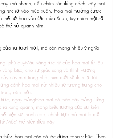
cây khá nhanh, nếu chăm sóc đúng cách, cây mai 
vàng rực rỡ vào mùa xuân. Hoa mai thường được 
 thể nở hoa vào đầu mùa Xuân, tuy nhiên một số 
có thể nở quanh năm.
g của sự tươi mới, mà còn mang nhiều ý nghĩa 
ng, phú quýMàu vàng rực rỡ của hoa mai từ lâu 
 vàng bạc, cho sự giàu sang và thịnh vượng. 
bày cây mai trong nhà, năm mới sẽ đem lại tài 
những cánh hoa mai nở nhiều sẽ tượng trưng cho 
 trong năm mới.
trực, ngay thẳngHoa mai có thân cây thẳng đứng, 
ỏa ra xung quanh, mang biểu tượng của sự kiên 
thể hiện sự thanh cao, chính trực mà mai là một 
"Tứ Mộc" thể hiện điều này.
g thủy, hoa mai còn có tác dụng trong y học. Theo 