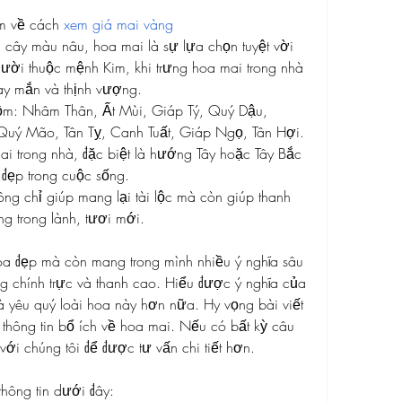
m về cách 
xem giá mai vàng
 cây màu nâu, hoa mai là sự lựa chọn tuyệt vời 
i thuộc mệnh Kim, khi trưng hoa mai trong nhà 
may mắn và thịnh vượng.
m: Nhâm Thân, Ất Mùi, Giáp Tý, Quý Dậu, 
uý Mão, Tân Tỵ, Canh Tuất, Giáp Ngọ, Tân Hợi. 
 trong nhà, đặc biệt là hướng Tây hoặc Tây Bắc 
t đẹp trong cuộc sống.
ng chỉ giúp mang lại tài lộc mà còn giúp thanh 
ng trong lành, tươi mới.
oa đẹp mà còn mang trong mình nhiều ý nghĩa sâu 
g chính trực và thanh cao. Hiểu được ý nghĩa của 
à yêu quý loài hoa này hơn nữa. Hy vọng bài viết 
hông tin bổ ích về hoa mai. Nếu có bất kỳ câu 
với chúng tôi để được tư vấn chi tiết hơn.
thông tin dưới đây: