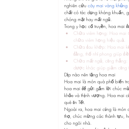
nghiên cứu 
cây mai vàng khủng 
chất có tác dụng kháng khuẩn, gi
chóng mặt hay mất ngủ.
Trong y học cổ truyền, hoa mai 
Chữa viêm họng: Hoa mai 6g
chữa viêm họng hiệu quả.
Chữa đau khớp: Hoa mai kế
đằng, thố nhĩ phong giúp điề
Chữa mất ngủ, căng thẳng: 
dược khác giúp giảm căng t
Dịp nào nên tặng hoa mai
Hoa mai là món quà phổ biến tr
hoa mai để gửi gắm lời chúc mừ
khỏe và thịnh vượng. Hoa mai cũ
quê ăn Tết.
Ngoài ra, hoa mai cũng là món q
thọ, chúc mừng các thành tựu, ho
cho ngôi nhà.