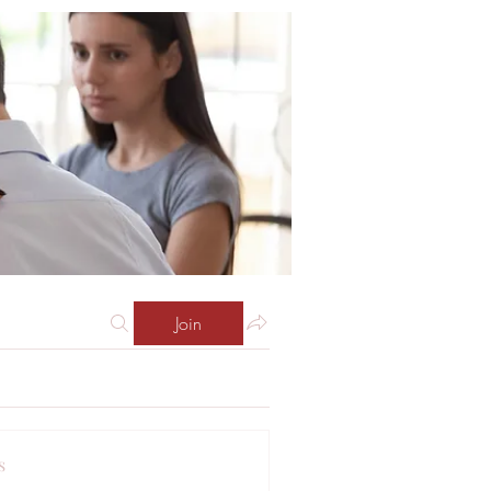
Join
s