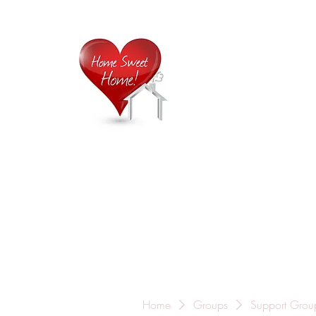
Home is
Home
About Us
Careers
Contact
Home
Groups
Support Grou