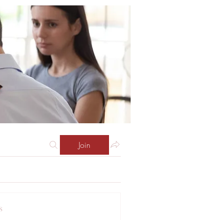
Join
s