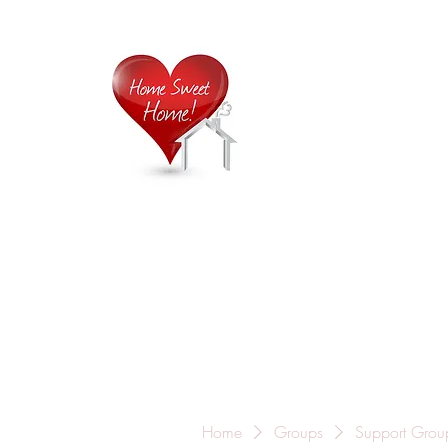
Home is
Home
About Us
Careers
Contact
Home
Groups
Support Grou