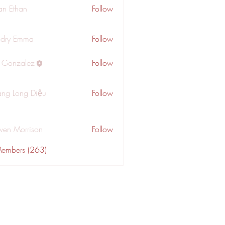
an Ethan
Follow
dry Emma
Follow
a Gonzalez
Follow
ng Long Diệu
Follow
wen Morrison
Follow
Members (263)