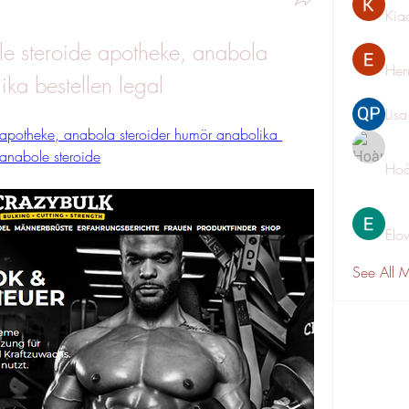
Kia
e steroide apotheke, anabola 
Hen
ika bestellen legal
Lis
 apotheke, anabola steroider humör anabolika 
e anabole steroide
Hoà
Elo
See All 