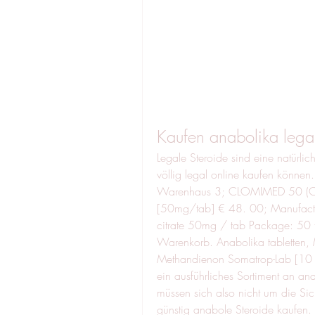
Kaufen anabolika lega
Legale Steroide sind eine natürlic
völlig legal online kaufen können
Warenhaus 3; CLOMIMED 50 (Clom
[50mg/tab] € 48. 00; Manufactu
citrate 50mg / tab Package: 50 
Warenkorb. Anabolika tabletten,
Methandienon Somatrop-Lab [10 m
ein ausführliches Sortiment an ana
müssen sich also nicht um die Sich
günstig anabole Steroide kaufen. 