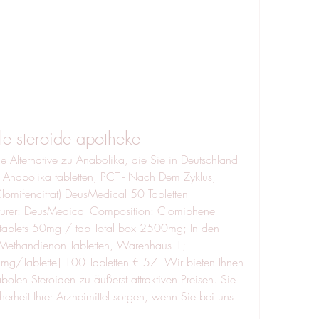
le steroide apotheke
he Alternative zu Anabolika, die Sie in Deutschland 
. Anabolika tabletten, PCT - Nach Dem Zyklus, 
ifencitrat) DeusMedical 50 Tabletten 
rer: DeusMedical Composition: Clomiphene 
tablets 50mg / tab Total box 2500mg; In den 
 Methandienon Tabletten, Warenhaus 1; 
g/Tablette] 100 Tabletten € 57. Wir bieten Ihnen 
bolen Steroiden zu äußerst attraktiven Preisen. Sie 
erheit Ihrer Arzneimittel sorgen, wenn Sie bei uns 