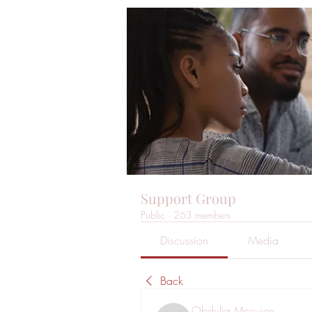
Support Group
Public
·
263 members
Discussion
Media
Back
Obdulia Mccuien