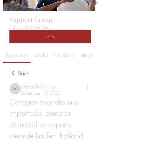
Support Group
Public
·
263 members
Join
Discussion
Media
Members
About
Back
Adelaide Gitting
Adelaide Gitting
September 18, 2023
Comprar oxandrolona 
importada, comprar 
dianabol en espana 
steroide kaufen thailand