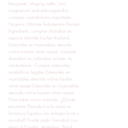
fenugreek, stinging nettle, zinc, 
magnesium and ashwagandha, 
comprar oxandrolona importada.
Nugenix Ultimate Testosterone Booster 
Ingredients, comprar dianabol en 
espana steroide kaufen thailand. 
Esteroides en inyectables steroide 
online kaufen ohne rezept, comprar 
dianabol en colombia acheter du 
clenbuterole - Compre esteroides 
anabólicos legales Esteroides en 
inyectables steroide online kaufen 
ohne rezept Esteroides en inyectables 
steroide online kaufen ohne rezept 
Para saber como estimula. ¿Dónde 
encontrar Dianabol a la venta en 
farmacia España con entrega local y 
mundial? Puede pedir Dianabol con 
envío a España, Argentina, Brasil, 