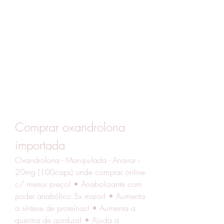
Comprar oxandrolona 
importada
Oxandrolona - Manipulada - Anavar - 
20mg (100caps) onde comprar online 
c/ menor preço! • Anabolizante com 
poder anabólico 5x maior! • Aumenta 
a síntese de proteínas! • Aumenta a 
queima de gordura! • Ajuda a 