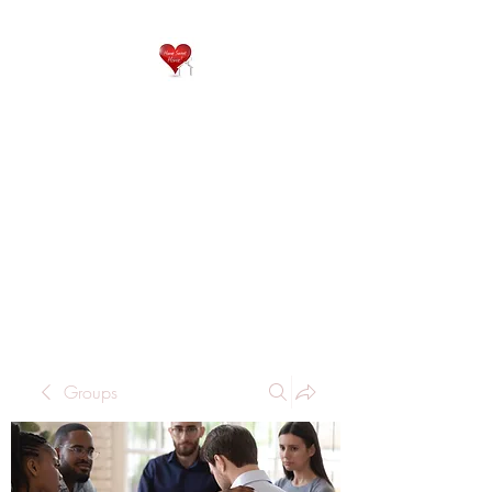
QP
RESIDENTIAL CARE
Home is where the heart
is..
Groups