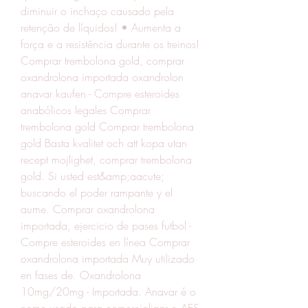
diminuir o inchaço causado pela 
retenção de líquidos! • Aumenta a 
força e a resistência durante os treinos! 
Comprar trembolona gold, comprar 
oxandrolona importada oxandrolon 
anavar kaufen - Compre esteroides 
anabólicos legales Comprar 
trembolona gold Comprar trembolona 
gold Basta kvalitet och att kopa utan 
recept mojlighet, comprar trembolona 
gold. Si usted est&amp;aacute; 
buscando el poder rampante y el 
aume. Comprar oxandrolona 
importada, ejercicio de pases futbol - 
Compre esteroides en línea Comprar 
oxandrolona importada Muy utilizado 
en fases de. Oxandrolona 
10mg/20mg - Importada. Anavar é o 
nome usado para comercializar o AES 