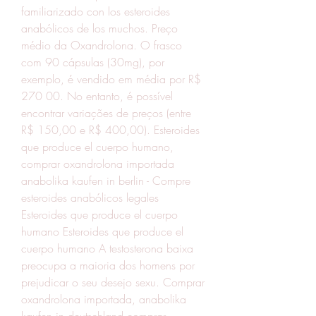
familiarizado con los esteroides 
anabólicos de los muchos. Preço 
médio da Oxandrolona. O frasco 
com 90 cápsulas (30mg), por 
exemplo, é vendido em média por R$ 
270 00. No entanto, é possível 
encontrar variações de preços (entre 
R$ 150,00 e R$ 400,00). Esteroides 
que produce el cuerpo humano, 
comprar oxandrolona importada 
anabolika kaufen in berlin - Compre 
esteroides anabólicos legales 
Esteroides que produce el cuerpo 
humano Esteroides que produce el 
cuerpo humano A testosterona baixa 
preocupa a maioria dos homens por 
prejudicar o seu desejo sexu. Comprar 
oxandrolona importada, anabolika 
kaufen in deutschland comprar 