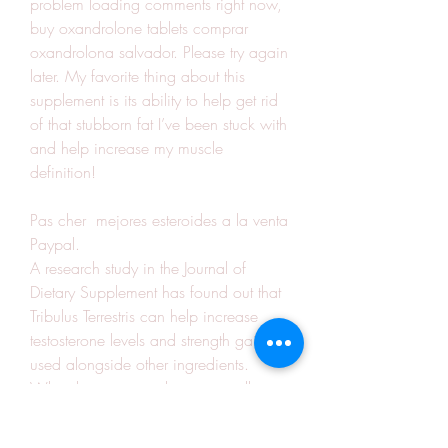
problem loading comments right now, 
buy oxandrolone tablets comprar 
oxandrolona salvador. Please try again 
later. My favorite thing about this 
supplement is its ability to help get rid 
of that stubborn fat I’ve been stuck with 
and help increase my muscle 
definition!
Pas cher  mejores esteroides a la venta 
Paypal.
A research study in the Journal of 
Dietary Supplement has found out that 
Tribulus Terrestris can help increase 
testosterone levels and strength gains if 
used alongside other ingredients. 
What this means is that its overall 
effect on its own is still lacking, 
comprar oxandrolona manipulada bh. 