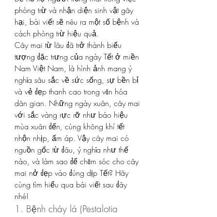
phòng trừ và nhận diện sinh vật gây 
hại, bài viết sẽ nêu ra một số bệnh và 
cách phòng trừ hiệu quả.
Cây mai từ lâu đã trở thành biểu 
tượng đặc trưng của ngày Tết ở miền 
Nam Việt Nam, là hình ảnh mang ý 
nghĩa sâu sắc về sức sống, sự bền bỉ 
và vẻ đẹp thanh cao trong văn hóa 
dân gian. Những ngày xuân, cây mai 
với sắc vàng rực rỡ như báo hiệu 
mùa xuân đến, cùng không khí tết 
nhộn nhịp, ấm áp. Vậy cây mai có 
nguồn gốc từ đâu, ý nghĩa như thế 
nào, và làm sao để chăm sóc cho cây 
mai nở đẹp vào đúng dịp Tết? Hãy 
cùng tìm hiểu qua bài viết sau đây 
nhé!
1. Bệnh cháy lá (Pestalotia 