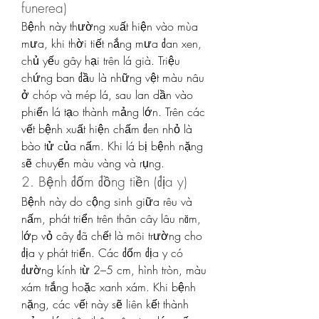
funerea)
Bệnh này thường xuất hiện vào mùa 
mưa, khi thời tiết nắng mưa đan xen, 
chủ yếu gây hại trên lá già. Triệu 
chứng ban đầu là những vệt màu nâu 
ở chóp và mép lá, sau lan dần vào 
phiến lá tạo thành mảng lớn. Trên các 
vết bệnh xuất hiện chấm đen nhỏ là 
bào tử của nấm. Khi lá bị bệnh nặng 
sẽ chuyển màu vàng và rụng.
2. Bệnh đốm đồng tiền (địa y)
Bệnh này do cộng sinh giữa rêu và 
nấm, phát triển trên thân cây lâu năm, 
lớp vỏ cây đã chết là môi trường cho 
địa y phát triển. Các đốm địa y có 
đường kính từ 2–5 cm, hình tròn, màu 
xám trắng hoặc xanh xám. Khi bệnh 
nặng, các vết này sẽ liên kết thành 