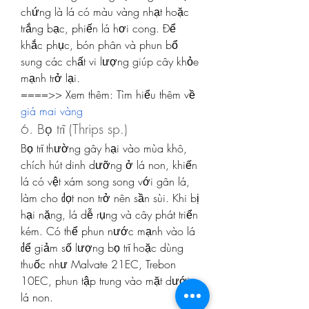
chứng là lá có màu vàng nhạt hoặc 
trắng bạc, phiến lá hơi cong. Để 
khắc phục, bón phân và phun bổ 
sung các chất vi lượng giúp cây khỏe 
mạnh trở lại.
====>> Xem thêm: Tìm hiểu thêm về 
giá mai vàng
6. Bọ trĩ (Thrips sp.)
Bọ trĩ thường gây hại vào mùa khô, 
chích hút dinh dưỡng ở lá non, khiến 
lá có vệt xám song song với gân lá, 
làm cho đọt non trở nên sần sùi. Khi bị 
hại nặng, lá dễ rụng và cây phát triển 
kém. Có thể phun nước mạnh vào lá 
để giảm số lượng bọ trĩ hoặc dùng 
thuốc như Malvate 21EC, Trebon 
10EC, phun tập trung vào mặt dưới 
lá non.