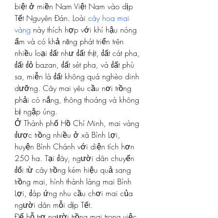
biệt ở miền Nam Việt Nam vào dịp 
Tết Nguyên Đán. Loài 
cây hoa mai 
vàng
 này thích hợp với khí hậu nóng 
ẩm và có khả năng phát triển trên 
nhiều loại đất như đất thịt, đất cát pha, 
đất đỏ bazan, đất sét pha, và đất phù 
sa, miễn là đất không quá nghèo dinh 
dưỡng. Cây mai yêu cầu nơi trồng 
phải có nắng, thông thoáng và không 
bị ngập úng.
Ở Thành phố Hồ Chí Minh, mai vàng 
được trồng nhiều ở xã Bình Lợi, 
huyện Bình Chánh với diện tích hơn 
250 ha. Tại đây, người dân chuyển 
đổi từ cây trồng kém hiệu quả sang 
trồng mai, hình thành làng mai Bình 
Lợi, đáp ứng nhu cầu chơi mai của 
người dân mỗi dịp Tết.
Để hỗ trợ người trồng mai trong việc 