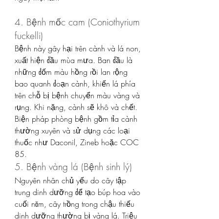
4. Bệnh mốc cam (Coniothyrium 
fuckelli)
Bệnh này gây hại trên cành và lá non, 
xuất hiện đầu mùa mưa. Ban đầu là 
những đốm màu hồng rồi lan rộng 
bao quanh đoạn cành, khiến lá phía 
trên chỗ bị bệnh chuyển màu vàng và 
rụng. Khi nặng, cành sẽ khô và chết.
Biện pháp phòng bệnh gồm tỉa cành 
thường xuyên và sử dụng các loại 
thuốc như Daconil, Zineb hoặc COC 
85.
5. Bệnh vàng lá (Bệnh sinh lý)
Nguyên nhân chủ yếu do cây tập 
trung dinh dưỡng để tạo búp hoa vào 
cuối năm, cây trồng trong chậu thiếu 
dinh dưỡng thường bị vàng lá. Triệu 