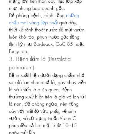
mảng lớn trên thân cây, tạo lớp xốp 
như nhung bao quanh gốc.
Để phòng bệnh, tránh trồng 
những 
chậu mai vàng đẹp nhất
 quá dày, 
thiết kế rãnh thoát nước để mặt vườn 
luôn khô ráo, phun thuốc gốc đồng 
định kỳ như Bordeaux, CoC 85 hoặc 
Funguran.
3. Bệnh đốm lá (Pestalotia 
palmarum)
Bệnh xuất hiện dưới dạng chấm nhỏ, 
sau đó lan nhanh cả lá, gây cháy viền 
lá và khiến lá quăn queo. Bệnh 
thường xuất hiện trên lá già và lan tới 
lá non. Để phòng ngừa, nên trồng 
cây với mật độ vừa phải, vệ sinh 
vườn, và sử dụng thuốc Viben C 
phun đều cả hai mặt lá từ 10–15 
ngày một lần.