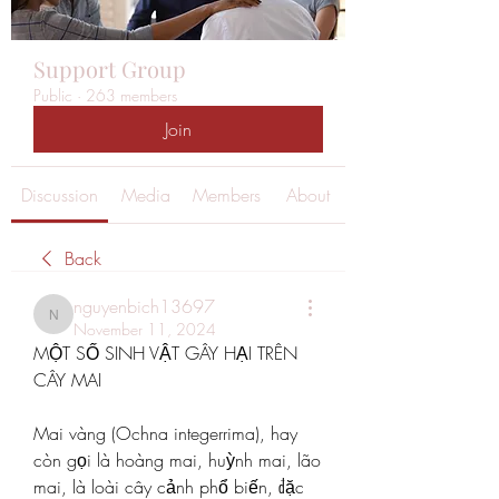
Support Group
Public
·
263 members
Join
Discussion
Media
Members
About
Back
nguyenbich13697
nguyenbich13697
November 11, 2024
MỘT SỐ SINH VẬT GÂY HẠI TRÊN 
CÂY MAI
Mai vàng (Ochna integerrima), hay 
còn gọi là hoàng mai, huỳnh mai, lão 
mai, là loài cây cảnh phổ biến, đặc 