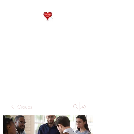
QP
RESIDENTIAL CARE
Home is where the heart
is..
Groups