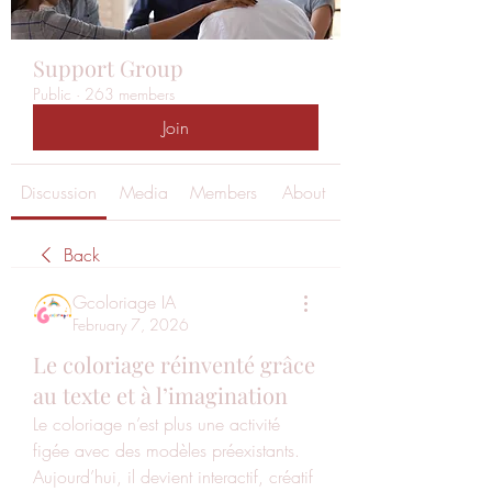
Support Group
Public
·
263 members
Join
Discussion
Media
Members
About
Back
Gcoloriage IA
February 7, 2026
Le coloriage réinventé grâce
au texte et à l’imagination
Le coloriage n’est plus une activité 
figée avec des modèles préexistants. 
Aujourd’hui, il devient interactif, créatif 