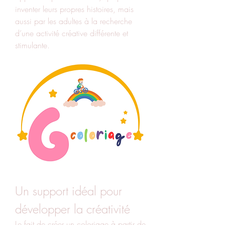
inventer leurs propres histoires, mais 
aussi par les adultes à la recherche 
d’une activité créative différente et 
stimulante.
Un support idéal pour 
développer la créativité
Le fait de créer un coloriage à partir de 