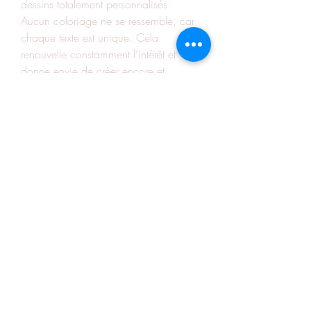
dessins totalement personnalisés. 
Aucun coloriage ne se ressemble, car 
chaque texte est unique. Cela 
renouvelle constamment l’intérêt et 
donne envie de créer encore et 
encore.
Le coloriage basé sur le texte marque 
ainsi une nouvelle étape dans 
l’évolution des loisirs créatifs, en 
combinant imagination, technologie et 
plaisir artistique.
0
0
2
Write a comment...
About
Welcome to the group! You can