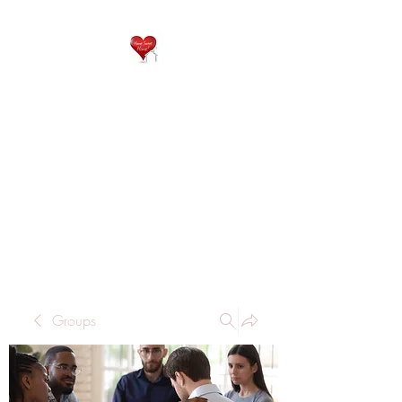
QP
RESIDENTIAL CARE
Home is where the heart
is..
Groups