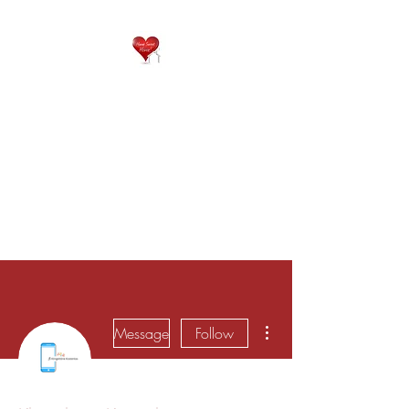
QP
RESIDENTIAL CARE
Home is where the heart
is..
More actions
Message
Follow