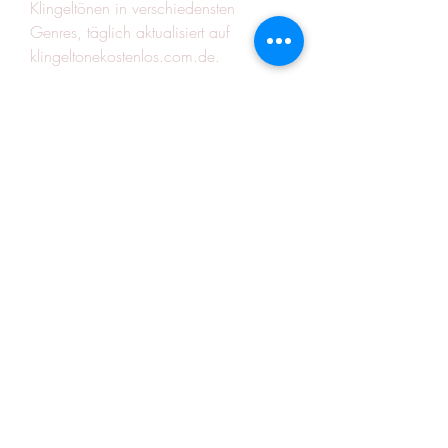
Klingeltönen in verschiedensten 
Genres, täglich aktualisiert auf 
klingeltonekostenlos.com.de.
Webseite: 
https://klingeltonekostenlos.com.de
Telefon: +49 176 98765432
Adresse: Rudower Ch, 12489 Berlin, 
Deutschland
E-Mail: 
klingeltonekostenlos2025@gmail.com
#klingeltonekostenlos
©2021 by QP Residential Care. Proudly created with