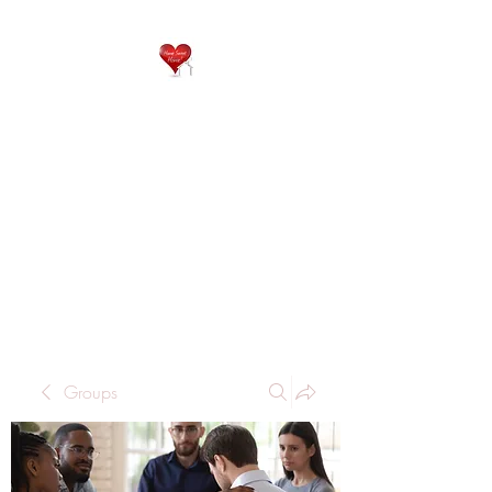
QP
RESIDENTIAL CARE
Home is where the heart
is..
Groups