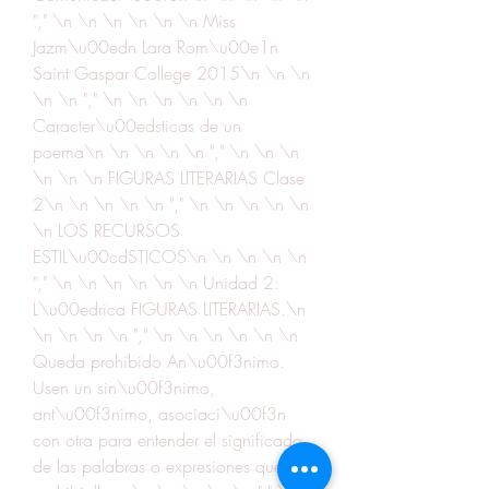
"," \n \n \n \n \n \n Miss 
Jazm\u00edn Lara Rom\u00e1n 
Saint Gaspar College 2015\n \n \n 
\n \n "," \n \n \n \n \n \n 
Caracter\u00edsticas de un 
poema\n \n \n \n \n "," \n \n \n 
\n \n \n FIGURAS LITERARIAS Clase 
2\n \n \n \n \n "," \n \n \n \n \n 
\n LOS RECURSOS 
ESTIL\u00cdSTICOS\n \n \n \n \n 
"," \n \n \n \n \n \n Unidad 2: 
L\u00edrica FIGURAS LITERARIAS.\n 
\n \n \n \n "," \n \n \n \n \n \n 
Queda prohibido An\u00f3nimo. 
Usen un sin\u00f3nimo, 
ant\u00f3nimo, asociaci\u00f3n 
con otra para entender el significado 
de las palabras o expresiones quedar 