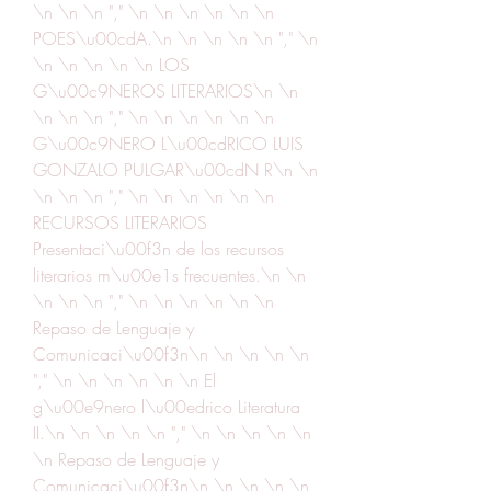
\n \n \n "," \n \n \n \n \n \n 
POES\u00cdA.\n \n \n \n \n "," \n 
\n \n \n \n \n LOS 
G\u00c9NEROS LITERARIOS\n \n 
\n \n \n "," \n \n \n \n \n \n 
G\u00c9NERO L\u00cdRICO LUIS 
GONZALO PULGAR\u00cdN R\n \n 
\n \n \n "," \n \n \n \n \n \n 
RECURSOS LITERARIOS 
Presentaci\u00f3n de los recursos 
literarios m\u00e1s frecuentes.\n \n 
\n \n \n "," \n \n \n \n \n \n 
Repaso de Lenguaje y 
Comunicaci\u00f3n\n \n \n \n \n 
"," \n \n \n \n \n \n El 
g\u00e9nero l\u00edrico Literatura 
II.\n \n \n \n \n "," \n \n \n \n \n 
\n Repaso de Lenguaje y 
Comunicaci\u00f3n\n \n \n \n \n 