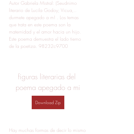
Autor Gabriela Mistral: (Seudnimo 
literario de Lucila Godoy; Vicua,.. 
durmete apegado a m! . Los temas 
que trata en este poema son la 
maternidad y el amor hacia un hijo. 
Este poema demuestra el lado tierno 
de la poetiza. 98232c9700
figuras literarias del 
poema apegado a mi
Download Zip
Hay muchas formas de decir lo mismo 