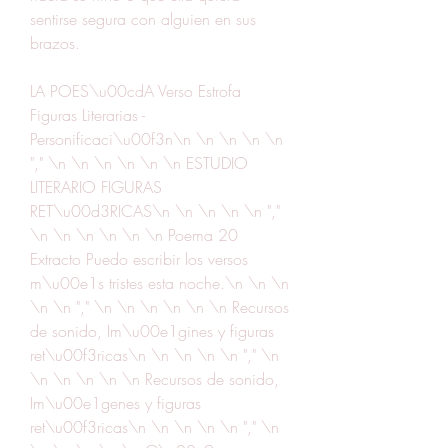
sentirse segura con alguien en sus 
brazos.
LA POES\u00cdA Verso Estrofa 
Figuras Literarias - 
Personificaci\u00f3n\n \n \n \n \n 
"," \n \n \n \n \n \n ESTUDIO 
LITERARIO FIGURAS 
RET\u00d3RICAS\n \n \n \n \n "," 
\n \n \n \n \n \n Poema 20 
Extracto Puedo escribir los versos 
m\u00e1s tristes esta noche.\n \n \n 
\n \n "," \n \n \n \n \n \n Recursos 
de sonido, Im\u00e1gines y figuras 
ret\u00f3ricas\n \n \n \n \n "," \n 
\n \n \n \n \n Recursos de sonido, 
Im\u00e1genes y figuras 
ret\u00f3ricas\n \n \n \n \n "," \n 