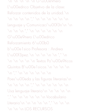
\n \n \n \n \n G\u00e9nero 
L\u00edrico Objetivo de la clase: 
Reforzar contenidos de la unidad.\n 
\n \n \n \n "," \n \n \n \n \n \n 
Lenguaje y Comunicaci\u00f3n\n \n 
\n \n \n "," \n \n \n \n \n \n 
G\u00e9nero L\u00edrico 
Reforzamiento 6\u00b0 
b\u00e1sico Profesora : Andrea 
L\u00f3pez.\n \n \n \n \n "," \n 
\n \n \n \n \n Textos Po\u00e9ticos 
Quintos B\u00e1sicos.\n \n \n \n 
\n "," \n \n \n \n \n \n 
Poes\u00eda y las figuras literarias\n 
\n \n \n \n "," \n \n \n \n \n \n 
Usa lenguaje literario\n \n \n \n \n 
"," \n \n \n \n \n \n Vocabulario 
Literario\n \n \n \n \n "," \n \n \n 
\n \n \n LOS RECURSOS 