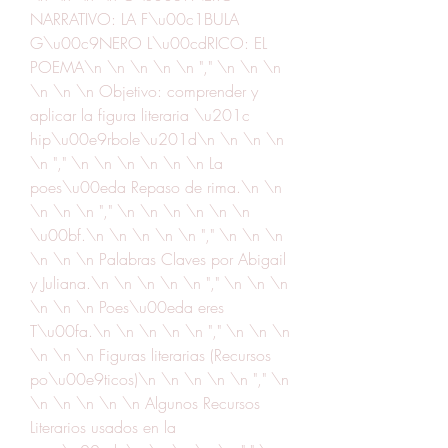
NARRATIVO: LA F\u00c1BULA 
G\u00c9NERO L\u00cdRICO: EL 
POEMA\n \n \n \n \n "," \n \n \n 
\n \n \n Objetivo: comprender y 
aplicar la figura literaria \u201c 
hip\u00e9rbole\u201d\n \n \n \n 
\n "," \n \n \n \n \n \n La 
poes\u00eda Repaso de rima.\n \n 
\n \n \n "," \n \n \n \n \n \n 
\u00bf.\n \n \n \n \n "," \n \n \n 
\n \n \n Palabras Claves por Abigail 
y Juliana.\n \n \n \n \n "," \n \n \n 
\n \n \n Poes\u00eda eres 
T\u00fa.\n \n \n \n \n "," \n \n \n 
\n \n \n Figuras literarias (Recursos 
po\u00e9ticos)\n \n \n \n \n "," \n 
\n \n \n \n \n Algunos Recursos 
Literarios usados en la 