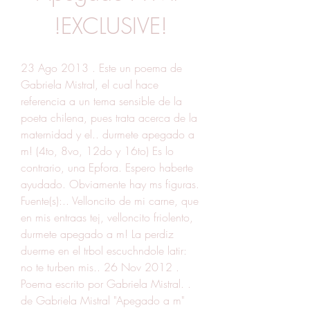
!EXCLUSIVE!
23 Ago 2013 . Este un poema de 
Gabriela Mistral, el cual hace 
referencia a un tema sensible de la 
poeta chilena, pues trata acerca de la 
maternidad y el.. durmete apegado a 
m! (4to, 8vo, 12do y 16to) Es lo 
contrario, una Epfora. Espero haberte 
ayudado. Obviamente hay ms figuras. 
Fuente(s):.. Velloncito de mi carne, que 
en mis entraas tej, velloncito friolento, 
durmete apegado a m! La perdiz 
duerme en el trbol escuchndole latir: 
no te turben mis.. 26 Nov 2012 . 
Poema escrito por Gabriela Mistral. . 
de Gabriela Mistral "Apegado a m" 