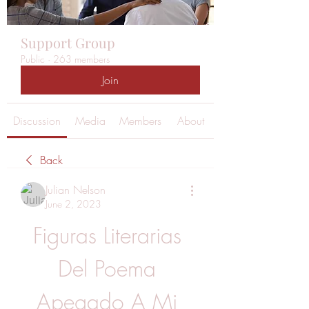
Support Group
Public
·
263 members
Join
Discussion
Media
Members
About
Back
Julian Nelson
June 2, 2023
Figuras Literarias 
Del Poema 
Apegado A Mi 