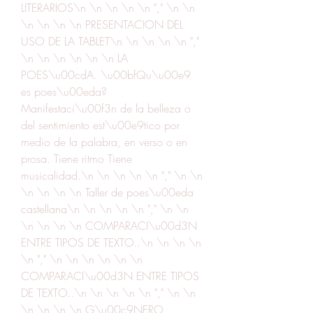
LITERARIOS\n \n \n \n \n "," \n \n 
\n \n \n \n PRESENTACION DEL 
USO DE LA TABLET\n \n \n \n \n "," 
\n \n \n \n \n \n LA 
POES\u00cdA. \u00bfQu\u00e9 
es poes\u00eda? 
Manifestaci\u00f3n de la belleza o 
del sentimiento est\u00e9tico por 
medio de la palabra, en verso o en 
prosa. Tiene ritmo Tiene 
musicalidad.\n \n \n \n \n "," \n \n 
\n \n \n \n Taller de poes\u00eda 
castellana\n \n \n \n \n "," \n \n 
\n \n \n \n COMPARACI\u00d3N 
ENTRE TIPOS DE TEXTO..\n \n \n \n 
\n "," \n \n \n \n \n \n 
COMPARACI\u00d3N ENTRE TIPOS 
DE TEXTO..\n \n \n \n \n "," \n \n 
\n \n \n \n G\u00c9NERO 