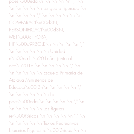
poes\u00eda\n \n \n \n \n "," \n 
\n \n \n \n \n Lenguaje figurado.\n 
\n \n \n \n "," \n \n \n \n \n \n 
COMPARACI\u00d3N, 
PERSONIFICACI\u00d3N, 
MET\u00c1FORA, 
HIP\u00c9RBOLE\n \n \n \n \n "," 
\n \n \n \n \n \n Unidad 
n\u00ba1 \u201cSer junto al 
otro\u201d.\n \n \n \n \n "," \n 
\n \n \n \n \n Escuela Primaria de 
Atalaya Ministerios de 
Educaci\u00f3n\n \n \n \n \n "," 
\n \n \n \n \n \n La 
poes\u00eda.\n \n \n \n \n "," \n 
\n \n \n \n \n Las figuras 
ret\u00f3ricas.\n \n \n \n \n "," \n 
\n \n \n \n \n Textos Recreativos 
Literarios Figuras ret\u00f3ricas.\n \n 