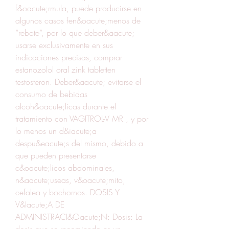
f&oacute;rmula, puede producirse en 
algunos casos fen&oacute;menos de 
“rebote”, por lo que deber&aacute; 
usarse exclusivamente en sus 
indicaciones precisas, comprar 
estanozolol oral zink tabletten 
testosteron. Deber&aacute; evitarse el 
consumo de bebidas 
alcoh&oacute;licas durante el 
tratamiento con VAGITROL-V MR , y por 
lo menos un d&iacute;a 
despu&eacute;s del mismo, debido a 
que pueden presentarse 
c&oacute;licos abdominales, 
n&aacute;useas, v&oacute;mito, 
cefalea y bochornos. DOSIS Y 
V&Iacute;A DE 
ADMINISTRACI&Oacute;N: Dosis: La 
dosis que se recomienda es un 