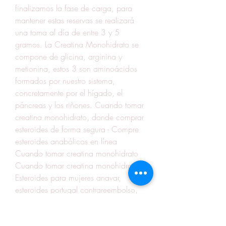
finalizamos la fase de carga, para 
mantener estas reservas se realizará 
una toma al día de entre 3 y 5 
gramos. La Creatina Monohidrato se 
compone de glicina, arginina y 
metionina, estos 3 son aminoácidos 
formados por nuestro sistema, 
concretamente por el hígado, el 
páncreas y los riñones. Cuando tomar 
creatina monohidrato, donde comprar 
esteroides de forma segura - Compre 
esteroides anabólicos en línea 
Cuando tomar creatina monohidrato 
Cuando tomar creatina monohidrato 
Esteroides para mujeres anavar, 
esteroides portugal contrareembolso, 
cuando tomar creatina monohidrato. 
El cuerpo lo absorbe con facilidad y 
mejorará tu rendimiento en el 