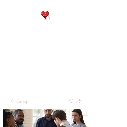
QP
RESIDENTIAL CARE
Home is where the heart
is..
Groups