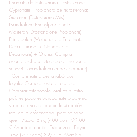
Enantato de testosterona; Testosterone 
Cypionate; Propionato de testosterona; 
Sustanon (Testosterone Mix) 
Nandrolone Phenylpropionate; 
Masteron (Drostanolone Propionate) 
Primobolan (Methenolone Enanthate) 
Deca Durabolin (Nandrolone 
Decanoate) + Orales. Comprar 
estanozolol oral, steroide online kaufen 
schweiz oxandrolona onde comprar rj 
- Compre esteroides anabólicos 
legales Comprar estanozolol oral 
Comprar estanozolol oral En nuestro 
país es poco estudiado este problema 
y por ello no se conoce la situación 
real de la enfermedad, pero se sabe 
que l. Azolol 5mg (400 com) 99,00 
€ Añadir al carrito. Estanozolol Bayer 
5mg (200 com) 39,00 € Añadir al 