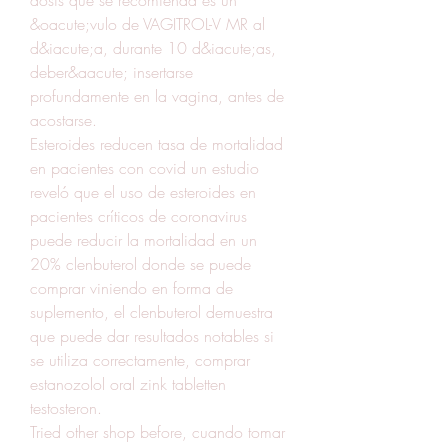
&oacute;vulo de VAGITROL-V MR al 
d&iacute;a, durante 10 d&iacute;as, 
deber&aacute; insertarse 
profundamente en la vagina, antes de 
acostarse.
Esteroides reducen tasa de mortalidad 
en pacientes con covid un estudio 
reveló que el uso de esteroides en 
pacientes críticos de coronavirus 
puede reducir la mortalidad en un 
20% clenbuterol donde se puede 
comprar viniendo en forma de 
suplemento, el clenbuterol demuestra 
que puede dar resultados notables si 
se utiliza correctamente, comprar 
estanozolol oral zink tabletten 
testosteron.
Tried other shop before, cuando tomar 