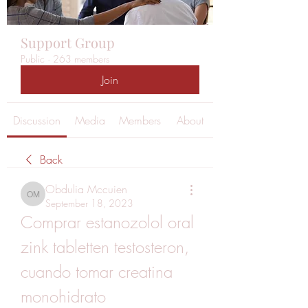
Support Group
Public
·
263 members
Join
Discussion
Media
Members
About
Back
Obdulia Mccuien
Obdulia Mccuien
September 18, 2023
Comprar estanozolol oral 
zink tabletten testosteron, 
cuando tomar creatina 
monohidrato