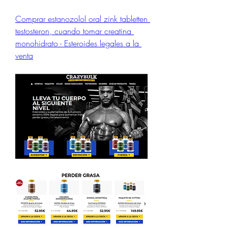
Comprar estanozolol oral zink tabletten 
testosteron, cuando tomar creatina 
monohidrato - Esteroides legales a la 
venta