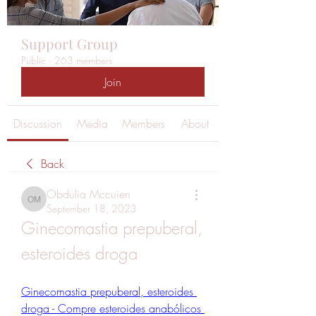
Support Group
Public
·
263 members
Join
Discussion
Media
Members
About
Back
Obdulia Mccuien
Obdulia Mccuien
September 18, 2023
Ginecomastia prepuberal, 
esteroides droga
Ginecomastia prepuberal, esteroides 
droga - Compre esteroides anabólicos 