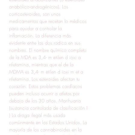
anabólico-androgénicos). Los 
corticosteroides, son unos 
medicamentos que recetan lo médicos 
para ayudar a controlar la 
inflamación. La diferencia más 
evidente entre las dos radica en sus 
nombres. El nombre químico completo 
de la MDA es 3,4- m etilen d ioxi a 
nfetamina, mientras que el de la 
MDMA es 3,4- m etilen d ioxi m et a 
nfetamina. Los esteroides afectan tu 
corazón. Estos problemas cardíacos 
pueden incluso ocurrir a atletas por 
debajo de los 30 años. Marihuana 
(sustancia controlada de clasificación I 
) La droga ilegal más usada 
comúnmente en los Estados Unidos. La 
mayoría de los cannabinoides en la 