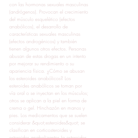
con las hormonas sexuales masculinas 
(andrógenos). Provocan el crecimiento 
del músculo esquelético (efectos 
anabólicos), el desarrollo de 
características sexuales masculinas 
(efectos androgénicos) y también 
tienen algunos otros efectos. Personas 
abusan de estas drogas en un intento 
por mejorar su rendimiento o su 
apariencia física. ¿Cómo se abusan 
los esteroides anabólicos? Los 
esteroides anabólicos se toman por 
vía oral o se inyectan en los músculos; 
otros se aplican a la piel en forma de 
crema o gel. Hinchazón en manos y 
pies. Los medicamentos que se suelen 
considerar &quot;esteroides&quot; se 
clasifican en corticosteroides y 
esteroides anabolizantes (o esteroides 