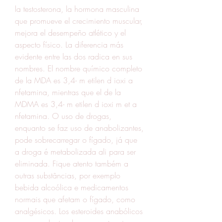
la testosterona, la hormona masculina 
que promueve el crecimiento muscular, 
mejora el desempeño atlético y el 
aspecto físico. La diferencia más 
evidente entre las dos radica en sus 
nombres. El nombre químico completo 
de la MDA es 3,4- m etilen d ioxi a 
nfetamina, mientras que el de la 
MDMA es 3,4- m etilen d ioxi m et a 
nfetamina. O uso de drogas, 
enquanto se faz uso de anabolizantes, 
pode sobrecarregar o fígado, já que 
a droga é metabolizada ali para ser 
eliminada. Fique atento também a 
outras substâncias, por exemplo 
bebida alcoólica e medicamentos 
normais que afetam o fígado, como 
analgésicos. Los esteroides anabólicos 