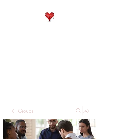
QP
RESIDENTIAL CARE
Home is where the heart
is..
Groups