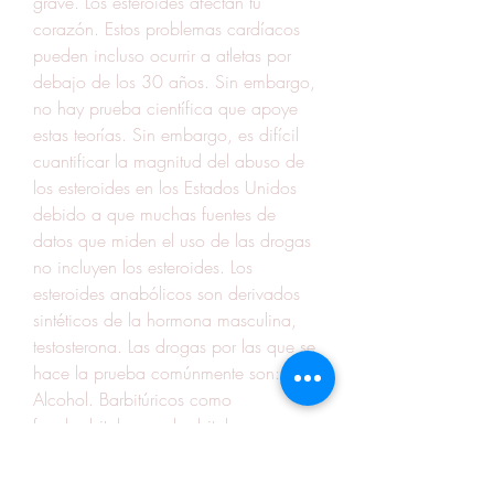
grave. Los esteroides afectan tu 
corazón. Estos problemas cardíacos 
pueden incluso ocurrir a atletas por 
debajo de los 30 años. Sin embargo, 
no hay prueba científica que apoye 
estas teorías. Sin embargo, es difícil 
cuantificar la magnitud del abuso de 
los esteroides en los Estados Unidos 
debido a que muchas fuentes de 
datos que miden el uso de las drogas 
no incluyen los esteroides. Los 
esteroides anabólicos son derivados 
sintéticos de la hormona masculina, 
testosterona. Las drogas por las que se 
hace la prueba comúnmente son: 
Alcohol. Barbitúricos como 
fenobarbital y secobarbital. 
It does not promote hair growth and it 
will not cause a mans hair loss, winsol 