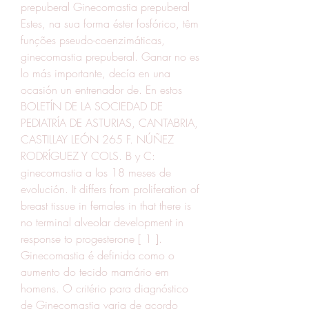
prepuberal Ginecomastia prepuberal 
Estes, na sua forma éster fosfórico, têm 
funções pseudo-coenzimáticas, 
ginecomastia prepuberal. Ganar no es 
lo más importante, decía en una 
ocasión un entrenador de. En estos 
BOLETÍN DE LA SOCIEDAD DE 
PEDIATRÍA DE ASTURIAS, CANTABRIA, 
CASTILLAY LEÓN 265 F. NÚÑEZ 
RODRÍGUEZ Y COLS. B y C: 
ginecomastia a los 18 meses de 
evolución. It differs from proliferation of 
breast tissue in females in that there is 
no terminal alveolar development in 
response to progesterone [ 1 ]. 
Ginecomastia é definida como o 
aumento do tecido mamário em 
homens. O critério para diagnóstico 
de Ginecomastia varia de acordo 