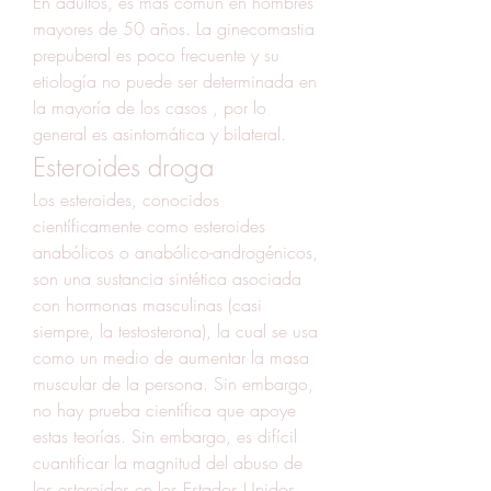
En adultos, es más común en hombres 
mayores de 50 años. La ginecomastia 
prepuberal es poco frecuente y su 
etiología no puede ser determinada en 
la mayoría de los casos , por lo 
general es asintomática y bilateral. 
Esteroides droga
Los esteroides, conocidos 
científicamente como esteroides 
anabólicos o anabólico-androgénicos, 
son una sustancia sintética asociada 
con hormonas masculinas (casi 
siempre, la testosterona), la cual se usa 
como un medio de aumentar la masa 
muscular de la persona. Sin embargo, 
no hay prueba científica que apoye 
estas teorías. Sin embargo, es difícil 
cuantificar la magnitud del abuso de 
los esteroides en los Estados Unidos 