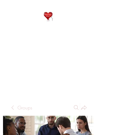
QP
RESIDENTIAL CARE
Home is where the heart
is..
Groups