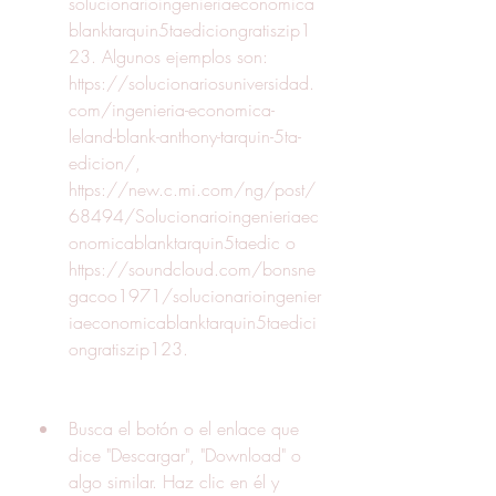
solucionarioingenieriaeconomica
blanktarquin5taediciongratiszip1
23. Algunos ejemplos son: 
https://solucionariosuniversidad.
com/ingenieria-economica-
leland-blank-anthony-tarquin-5ta-
edicion/, 
https://new.c.mi.com/ng/post/
68494/Solucionarioingenieriaec
onomicablanktarquin5taedic o 
https://soundcloud.com/bonsne
gacoo1971/solucionarioingenier
iaeconomicablanktarquin5taedici
ongratiszip123.
Busca el botón o el enlace que 
dice "Descargar", "Download" o 
algo similar. Haz clic en él y 