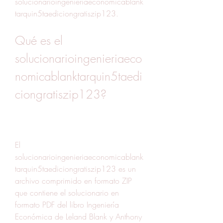
solucionarioingenieriaeconomicablank
tarquin5taediciongratiszip123.
Qué es el 
solucionarioingenieriaeco
nomicablanktarquin5taedi
ciongratiszip123?
El 
solucionarioingenieriaeconomicablank
tarquin5taediciongratiszip123 es un 
archivo comprimido en formato ZIP 
que contiene el solucionario en 
formato PDF del libro Ingeniería 
Económica de Leland Blank y Anthony 