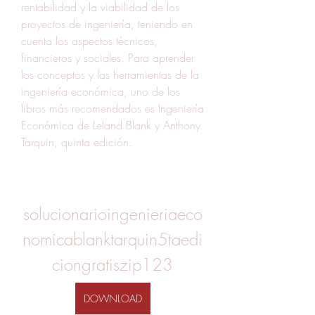
rentabilidad y la viabilidad de los 
proyectos de ingeniería, teniendo en 
cuenta los aspectos técnicos, 
financieros y sociales. Para aprender 
los conceptos y las herramientas de la 
ingeniería económica, uno de los 
libros más recomendados es Ingeniería 
Económica de Leland Blank y Anthony 
Tarquin, quinta edición.
solucionarioingenieriaeco
nomicablanktarquin5taedi
ciongratiszip123
DOWNLOAD