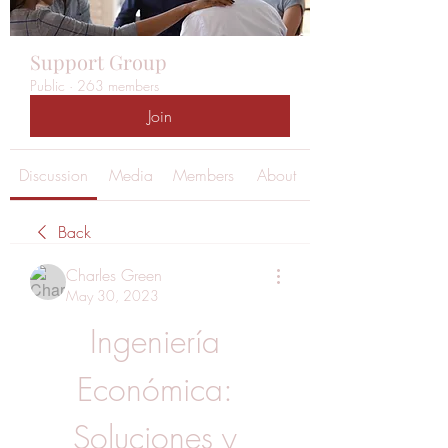
Support Group
Public
·
263 members
Join
Discussion
Media
Members
About
Back
Charles Green
May 30, 2023
Ingeniería 
Económica: 
Soluciones y 