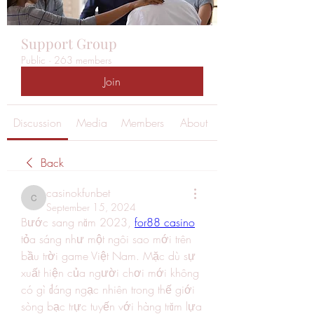
Support Group
Public
·
263 members
Join
Discussion
Media
Members
About
Back
casinokfunbet
casinokfunbet
September 15, 2024
Bước sang năm 2023, 
for88 casino
tỏa sáng như một ngôi sao mới trên 
bầu trời game Việt Nam. Mặc dù sự 
xuất hiện của người chơi mới không 
có gì đáng ngạc nhiên trong thế giới 
sòng bạc trực tuyến với hàng trăm lựa 