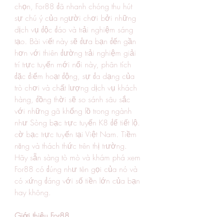
chọn, For88 đã nhanh chóng thu hút 
sự chú ý của người chơi bởi những 
dịch vụ độc đáo và trải nghiệm sáng 
tạo. Bài viết này sẽ đưa bạn đến gần 
hơn với thiên đường trải nghiệm giải 
trí trực tuyến mới nổi này, phân tích 
đặc điểm hoạt động, sự đa dạng của 
trò chơi và chất lượng dịch vụ khách 
hàng, đồng thời sẽ so sánh sâu sắc 
với những gã khổng lồ trong ngành 
như Sòng bạc trực tuyến K8 để tiết lộ. 
cờ bạc trực tuyến tại Việt Nam. Tiềm 
năng và thách thức trên thị trường. 
Hãy sẵn sàng tò mò và khám phá xem 
For88 có đúng như tên gọi của nó và 
có xứng đáng với số tiền lớn của bạn 
hay không.
Giới thiệu For88