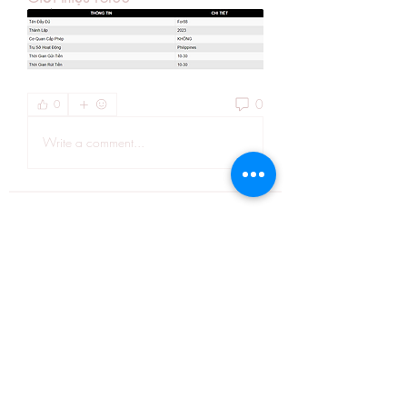
0
0
Write a comment...
About
Welcome to the group! You can
connect with other members, ge
...
Read more
Members
Kiaan Ethan
Follow