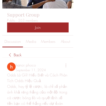
Support Group
Public
·
263 members
Join
Discussion
Media
Members
About
Back
hanoi phoco
September 11, 2024
Odds Là Gì? Hiểu Biết và Cách Phân 
Tích Odds Hiệu Quả
Odds, hay tỷ lệ cược, là chỉ số phản 
ánh khả năng thắng của một đội trong 
cá cược bóng đá và quyết định số 
tiền bạn có thể thắng nếu dự đoán 