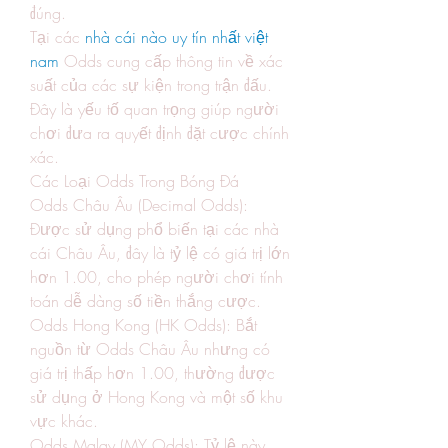
đúng.
Tại các 
nhà cái nào uy tín nhất việt 
nam
 Odds cung cấp thông tin về xác 
suất của các sự kiện trong trận đấu. 
Đây là yếu tố quan trọng giúp người 
chơi đưa ra quyết định đặt cược chính 
xác.
Các Loại Odds Trong Bóng Đá
Odds Châu Âu (Decimal Odds): 
Được sử dụng phổ biến tại các nhà 
cái Châu Âu, đây là tỷ lệ có giá trị lớn 
hơn 1.00, cho phép người chơi tính 
toán dễ dàng số tiền thắng cược.
Odds Hong Kong (HK Odds): Bắt 
nguồn từ Odds Châu Âu nhưng có 
giá trị thấp hơn 1.00, thường được 
sử dụng ở Hong Kong và một số khu 
vực khác.
Odds Malay (MY Odds): Tỷ lệ này 