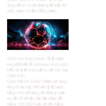
dùng số âm và số dương để biểu thị 
mức cược và tiền thắng cược.
Odds Indo (Indo Odds): Tỷ lệ cược 
này phổ biến ở Indonesia và có cách 
biểu thị tỷ lệ khác biệt so với các loại 
Odds khác.
Odds Mỹ (US Odds): Được sử dụng 
rộng rãi tại Mỹ, thể hiện tỷ lệ cược 
bằng cách sử dụng số dương hoặc 
âm để chỉ số tiền cần đặt cược để 
thắng 100 USD hoặc số tiền thắng 