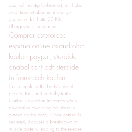
das nicht richtig funktioniert, ich habe 
zwar trainiert aber nicht weniger 
gegessen. Ich hatte 30 Kilo 
Übergewicht, habe max. 
Comprar esteroides 
españa online oxandrolon 
kaufen paypal, steroide 
anabolisant pdf steroide 
in frankreich kaufen
It also regulates the body's use of 
protein, fats, and carbohydrates. 
Cortisol's excretion increases when 
physical or psychological stress in 
placed on the body. Once cortisol is 
secreted, it causes a breakdown of 
muscle protein, leading to the release 