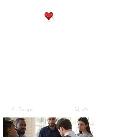
QP
RESIDENTIAL CARE
Home is where the heart
is..
Groups