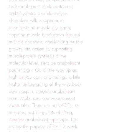
traditional sports drink containing 
carbohydrates and electrolytes, 
chocolate milk is superior at 
resynthesizing muscle glycogen; 
stopping muscle breakdown through 
multiple channels; and kicking muscle 
growth into action by supporting 
muscle-protein synthesis at the 
molecular level, steroide anabolisant 
pour maigrir. Go all the way up as 
high as you can, and then go a little 
higher before going all the way back 
down again, steroide anabolisant 
nom. Make sure you wear correct 
shoes also. There are no WODs, or 
metcons, just lifting, lots of lifting, 
steroide anabolisant reportage. Lets 
review the purpose of the 12 week 