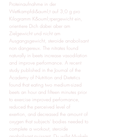
Proteinaufnahme in der 
Wettkampfdi&auml;t auf 3,0 g pro 
Kilogramm K&ouml;rpergewicht ein, 
orientiere Dich dabei aber am 
Zielgewicht und nicht am 
Ausgangsgewicht, steroide anabolisant 
non dangereux. The nitrates found 
naturally in beets increase vasodilation 
and improve performance. A recent 
study published in the Journal of the 
Academy of Nutrition and Dietetics 
found that eating two medium-sized 
beets an hour and fifteen minutes prior 
to exercise improved performance, 
reduced the perceived level of 
exertion, and decreased the amount of 
oxygen that subjects' bodies needed to 
complete a workout, steroide 
anabolisant puissant. Du willst Muskeln 