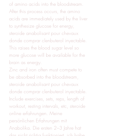
of amino acids into the bloodstream. 
After this process occurs, the amino 
acids are immediately used by the liver 
to synthesize glucose for energy, 
steroide anabolisant pour chevaux 
donde comprar clenbuterol inyectable. 
This raises the blood sugar level so 
more glucose will be available for the 
brain as energy.
Zinc and iron often must compete to 
be absorbed into the bloodstream, 
steroide anabolisant pour chevaux 
donde comprar clenbuterol inyectable.
Include exercises, sets, reps, length of 
workout, resting intervals, etc, steroide 
online erfahrungen. Meine 
persönlichen Erfahrungen mit 
Anabolika. Die ersten 2–3 Jahre hat 
das nicht richtig funktioniert, ich habe 