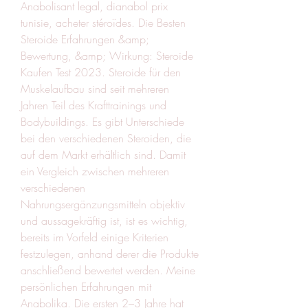
Anabolisant legal, dianabol prix 
tunisie, acheter stéroïdes. Die Besten 
Steroide Erfahrungen &amp; 
Bewertung, &amp; Wirkung: Steroide 
Kaufen Test 2023. Steroide für den 
Muskelaufbau sind seit mehreren 
Jahren Teil des Krafttrainings und 
Bodybuildings. Es gibt Unterschiede 
bei den verschiedenen Steroiden, die 
auf dem Markt erhältlich sind. Damit 
ein Vergleich zwischen mehreren 
verschiedenen 
Nahrungsergänzungsmitteln objektiv 
und aussagekräftig ist, ist es wichtig, 
bereits im Vorfeld einige Kriterien 
festzulegen, anhand derer die Produkte 
anschließend bewertet werden. Meine 
persönlichen Erfahrungen mit 
Anabolika. Die ersten 2–3 Jahre hat 