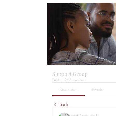
Support Group
Public
·
263 members
Discussion
Media
Back
Mat Angiwan III