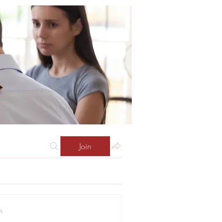
Join
s