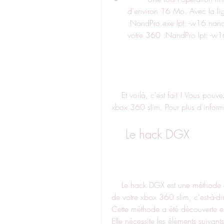
d'environ 16 Mo. Avec la li
:NandPro.exe lpt: -w16 nand.b
votre 360 :NandPro lpt: -w
    Et voilà, c'est fait ! Vous pouvez maintenant lancer du code non signé sur votre 
xbox 360 slim. Pour plus d'informa
    Le hack DGX
    Le hack DGX est une méthode qui permet de récupérer la clé CPU et la clé DVD 
de votre xbox 360 slim, c'est-à-dir
Cette méthode a été découverte en 
Elle nécessite les éléments suivants