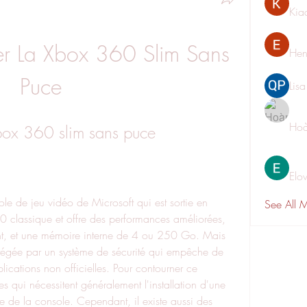
Kia
 La Xbox 360 Slim Sans 
Hen
Puce
Lis
Hoà
box 360 slim sans puce
Elo
See All 
 classique et offre des performances améliorées, 
ant, et une mémoire interne de 4 ou 250 Go. Mais 
tégée par un système de sécurité qui empêche de 
ications non officielles. Pour contourner ce 
es qui nécessitent généralement l'installation d'une 
e de la console. Cependant, il existe aussi des 