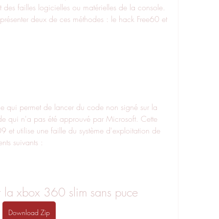
es failles logicielles ou matérielles de la console. 
 présenter deux de ces méthodes : le hack Free60 et 
de qui n'a pas été approuvé par Microsoft. Cette 
t utilise une faille du système d'exploitation de 
ents suivants :
 la xbox 360 slim sans puce
Download Zip