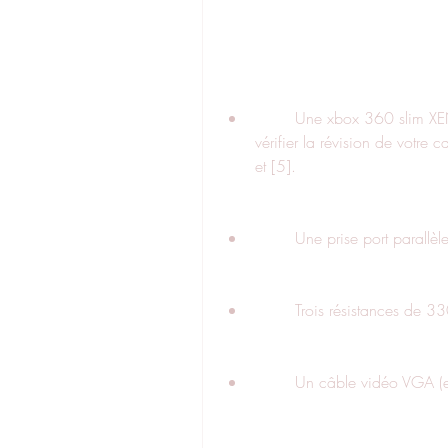
        Une xbox 360 slim XENON (non mise à jour du 11 août 2009). Pour 
vérifier la révision de votre 
et [5].
        Une prise port parallèl
        Trois résistances de
        Un câble vidéo VGA