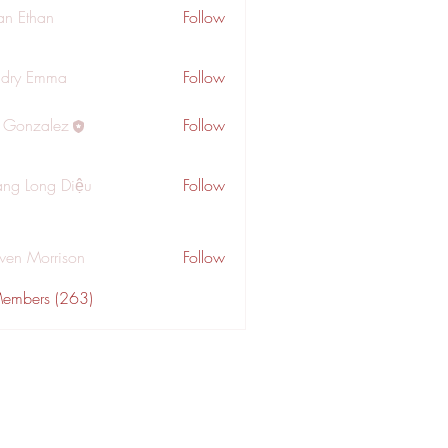
an Ethan
Follow
dry Emma
Follow
a Gonzalez
Follow
ng Long Diệu
Follow
wen Morrison
Follow
Members (263)