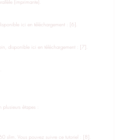
 parallèle (imprimante).
ro, disponible ici en téléchargement : [6].
ack.bin, disponible ici en téléchargement : [7].
.
 en plusieurs étapes :
ox 360 slim. Vous pouvez suivre ce tutoriel : [8].