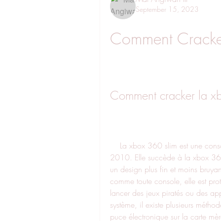
September 15, 2023
Comment Cracker
Comment cracker la x
    La xbox 360 slim est une console de jeu vidéo de Microsoft qui est sortie en 
2010. Elle succède à la xbox 360
un design plus fin et moins bruy
comme toute console, elle est pro
lancer des jeux piratés ou des appl
système, il existe plusieurs méthod
puce électronique sur la carte mèr