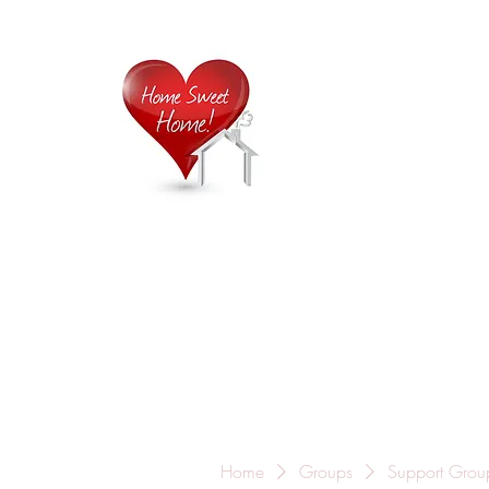
Home is
Home
About Us
Careers
Contact
Home
Groups
Support Grou