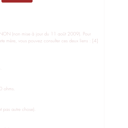
carte mère, vous pouvez consulter ces deux liens : [4] 
e.
 330 ohms.
 (et pas autre chose).