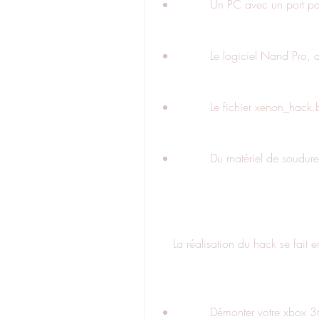
        Un PC avec un port
        Le logiciel Nand P
        Le fichier xenon_h
        Du matériel de soudure
    La réalisation du hack se fait
        Démonter votre xb