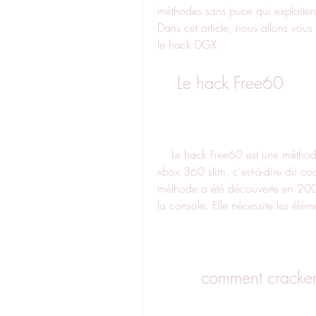
méthodes sans puce qui exploitent d
Dans cet article, nous allons vous
le hack DGX.
    Le hack Free60
    Le hack Free60 est une méthode qui permet de lancer du code non signé sur la 
xbox 360 slim, c'est-à-dire du co
méthode a été découverte en 2009 e
la console. Elle nécessite les élém
comment cracker