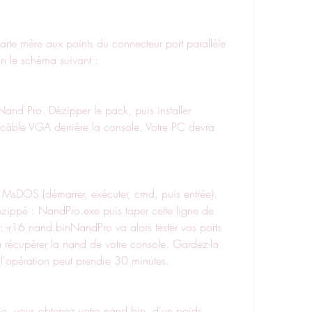
on le schéma suivant :
 câble VGA derrière la console. Votre PC devra 
ézippé : NandPro.exe puis taper cette ligne de 
-r16 nand.binNandPro va alors tester vos ports 
 récupérer la nand de votre console. Gardez-la 
 l'opération peut prendre 30 minutes.