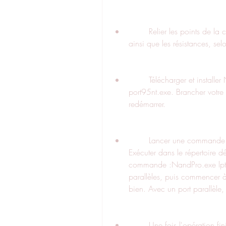
        Relier les points de la carte mère aux points du connecteur port parallèle 
ainsi que les résistances, sel
        Télécharger et installer Nand Pro. Dézipper le pack, puis installer 
port95nt.exe. Brancher votre
redémarrer.
        Lancer une commande MsDOS (démarrer, exécuter, cmd, puis entrée). 
Exécuter dans le répertoire d
commande :NandPro.exe lpt: 
parallèles, puis commencer à
bien. Avec un port parallèle,
        Une fois l'opération finie, vous obtenez votre nand.bin, d'un poids 