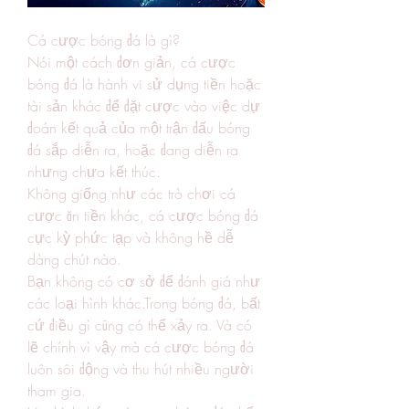
Cá cược bóng đá là gì?
Nói một cách đơn giản, cá cược 
bóng đá là hành vi sử dụng tiền hoặc 
tài sản khác để đặt cược vào việc dự 
đoán kết quả của một trận đấu bóng 
đá sắp diễn ra, hoặc đang diễn ra 
nhưng chưa kết thúc.
Không giống như các trò chơi cá 
cược ăn tiền khác, cá cược bóng đá 
cực kỳ phức tạp và không hề dễ 
dàng chút nào.
Bạn không có cơ sở để đánh giá như 
các loại hình khác.Trong bóng đá, bất 
cứ điều gì cũng có thể xảy ra. Và có 
lẽ chính vì vậy mà cá cược bóng đá 
luôn sôi động và thu hút nhiều người 
tham gia.