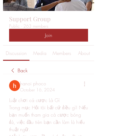
Support Group
Public
·
263 members
Join
Discussion
Media
Members
About
Back
hanoi phoco
October 16, 2024
Luật chơi cá cược Là Gì
Trong mục Hỏi tôi bất cứ điều gì! Nếu 
bạn muốn tham gia cá cược bóng 
đá, việc đầu tiên bạn cần làm là hiểu 
thuật ngữ.