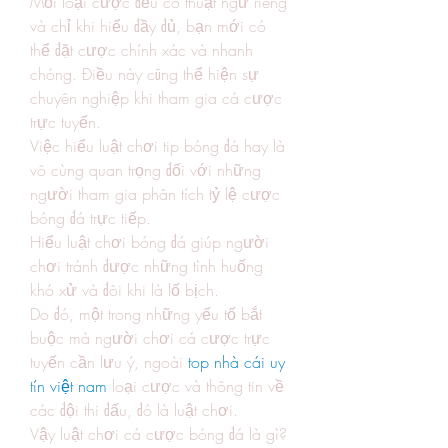
Mỗi loại cược đều có thuật ngữ riêng 
và chỉ khi hiểu đầy đủ, bạn mới có 
thể đặt cược chính xác và nhanh 
chóng. Điều này cũng thể hiện sự 
chuyên nghiệp khi tham gia cá cược 
trực tuyến.
Việc hiểu luật chơi tip bóng đá hay là 
vô cùng quan trọng đối với những 
người tham gia phân tích tỷ lệ cược 
bóng đá trực tiếp.
Hiểu luật chơi bóng đá giúp người 
chơi tránh được những tình huống 
khó xử và đôi khi là lố bịch.
Do đó, một trong những yếu tố bắt 
buộc mà người chơi cá cược trực 
tuyến cần lưu ý, ngoài 
top nhà cái uy 
tín việt nam
 loại cược và thông tin về 
các đội thi đấu, đó là luật chơi.
Vậy luật chơi cá cược bóng đá là gì?