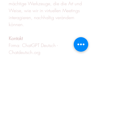
mächtige Werkzeuge, die die Art und 
Weise, wie wir in virtuellen Meetings 
interagieren, nachhaltig verändern 
können.
Kontakt
Firma: ChatGPT Deutsch - 
Chatdeutsch.org
Straße: Bergheimer Str. 53, 69115 
Heidelberg, Germany
Vollständiger Staat: Thüringen
Stadt: Heidelberg
Land: Germany
Postleitzahl: 69115
Telefon: +496221783307
Website: 
https://chatdeutsch.org/
E-Mail: 
chatdeutsch.org@gmail.com