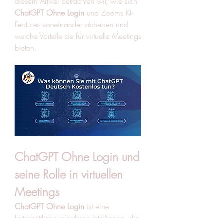
diesem Artikel betrachten wir, wie sich 
ChatGPT Ohne Login
 und Zooms KI-
Features voneinander abheben und 
welche Vorteile sie für virtuelle Meetings 
bieten.
ChatGPT Ohne Login und 
seine Rolle in virtuellen 
Meetings
ChatGPT Ohne Login
 ist eine 