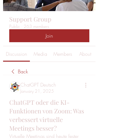
Support Group
Public
·
263 members
Join
Discussion
Media
Members
About
Back
ChatGPT Deutsch
January 21, 2025
ChatGPT oder die KI-
Funktionen von Zoom: Was
verbessert virtuelle
Meetings besser?
Virtuelle Meetings sind heute fester 