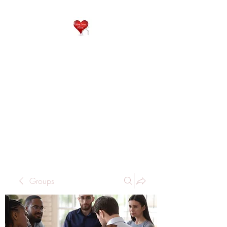
QP
RESIDENTIAL CARE
Home is where the heart
is..
Groups