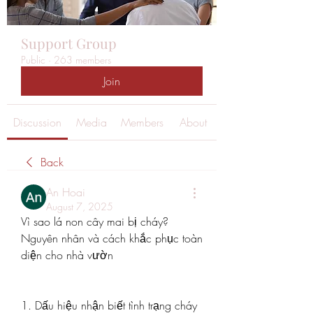
Support Group
Public
·
263 members
Join
Discussion
Media
Members
About
Back
An Hoai
August 7, 2025
Vì sao lá non cây mai bị cháy? 
Nguyên nhân và cách khắc phục toàn 
diện cho nhà vườn
1. Dấu hiệu nhận biết tình trạng cháy 