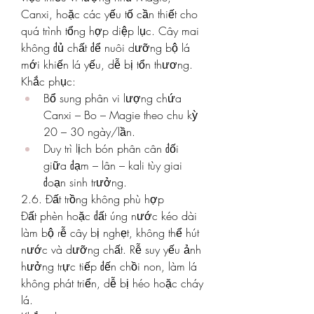
Canxi, hoặc các yếu tố cần thiết cho 
quá trình tổng hợp diệp lục. Cây mai 
không đủ chất để nuôi dưỡng bộ lá 
mới khiến lá yếu, dễ bị tổn thương.
Khắc phục:
Bổ sung phân vi lượng chứa 
Canxi – Bo – Magie theo chu kỳ 
20 – 30 ngày/lần.
Duy trì lịch bón phân cân đối 
giữa đạm – lân – kali tùy giai 
đoạn sinh trưởng.
2.6. Đất trồng không phù hợp
Đất phèn hoặc đất úng nước kéo dài 
làm bộ rễ cây bị nghẹt, không thể hút 
nước và dưỡng chất. Rễ suy yếu ảnh 
hưởng trực tiếp đến chồi non, làm lá 
không phát triển, dễ bị héo hoặc cháy 
lá.