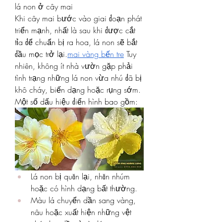
lá non ở cây mai
Khi cây mai bước vào giai đoạn phát 
triển mạnh, nhất là sau khi được cắt 
tỉa để chuẩn bị ra hoa, lá non sẽ bắt 
đầu mọc trở lại.
mai vàng bến tre
 Tuy 
nhiên, không ít nhà vườn gặp phải 
tình trạng những lá non vừa nhú đã bị 
khô cháy, biến dạng hoặc rụng sớm. 
Một số dấu hiệu điển hình bao gồm:
Lá non bị quăn lại, nhăn nhúm 
hoặc có hình dạng bất thường.
Màu lá chuyển dần sang vàng, 
nâu hoặc xuất hiện những vệt 