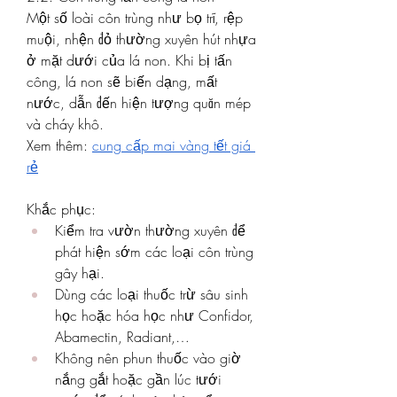
Một số loài côn trùng như bọ trĩ, rệp 
muội, nhện đỏ thường xuyên hút nhựa 
ở mặt dưới của lá non. Khi bị tấn 
công, lá non sẽ biến dạng, mất 
nước, dẫn đến hiện tượng quăn mép 
và cháy khô.
Xem thêm: 
cung cấp mai vàng tết giá 
rẻ
Khắc phục:
Kiểm tra vườn thường xuyên để 
phát hiện sớm các loại côn trùng 
gây hại.
Dùng các loại thuốc trừ sâu sinh 
học hoặc hóa học như Confidor, 
Abamectin, Radiant,…
Không nên phun thuốc vào giờ 
nắng gắt hoặc gần lúc tưới 