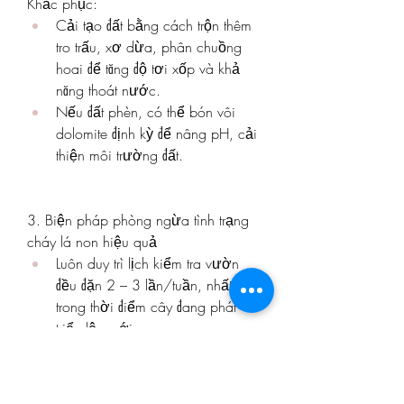
Khắc phục:
Cải tạo đất bằng cách trộn thêm 
tro trấu, xơ dừa, phân chuồng 
hoai để tăng độ tơi xốp và khả 
năng thoát nước.
Nếu đất phèn, có thể bón vôi 
dolomite định kỳ để nâng pH, cải 
thiện môi trường đất.
3. Biện pháp phòng ngừa tình trạng 
cháy lá non hiệu quả
Luôn duy trì lịch kiểm tra vườn 
đều đặn 2 – 3 lần/tuần, nhất là 
trong thời điểm cây đang phát 
triển lộc mới.
Áp dụng chế độ chăm sóc cân 
đối, không thiên lệch về nước 
tưới hay phân bón.