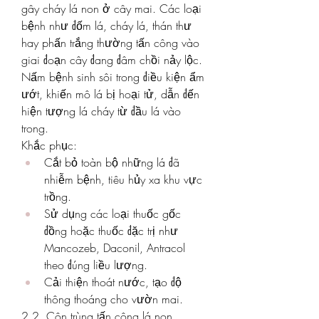
gây cháy lá non ở cây mai. Các loại 
bệnh như đốm lá, cháy lá, thán thư 
hay phấn trắng thường tấn công vào 
giai đoạn cây đang đâm chồi nảy lộc. 
Nấm bệnh sinh sôi trong điều kiện ẩm 
ướt, khiến mô lá bị hoại tử, dẫn đến 
hiện tượng lá cháy từ đầu lá vào 
trong.
Khắc phục:
Cắt bỏ toàn bộ những lá đã 
nhiễm bệnh, tiêu hủy xa khu vực 
trồng.
Sử dụng các loại thuốc gốc 
đồng hoặc thuốc đặc trị như 
Mancozeb, Daconil, Antracol 
theo đúng liều lượng.
Cải thiện thoát nước, tạo độ 
thông thoáng cho vườn mai.
2.2. Côn trùng tấn công lá non