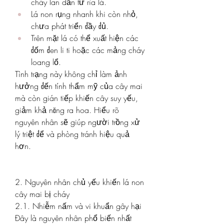
cháy lan dần từ rìa lá.
Lá non rụng nhanh khi còn nhỏ, 
chưa phát triển đầy đủ.
Trên mặt lá có thể xuất hiện các 
đốm đen li ti hoặc các mảng cháy 
loang lổ.
Tình trạng này không chỉ làm ảnh 
hưởng đến tính thẩm mỹ của cây mai 
mà còn gián tiếp khiến cây suy yếu, 
giảm khả năng ra hoa. Hiểu rõ 
nguyên nhân sẽ giúp người trồng xử 
lý triệt để và phòng tránh hiệu quả 
hơn.
2. Nguyên nhân chủ yếu khiến lá non 
cây mai bị cháy
2.1. Nhiễm nấm và vi khuẩn gây hại
Đây là nguyên nhân phổ biến nhất 