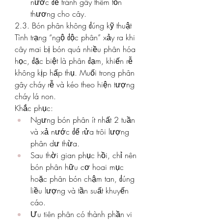
nước để tránh gây thêm tổn 
thương cho cây.
2.3. Bón phân không đúng kỹ thuật
Tình trạng “ngộ độc phân” xảy ra khi 
cây mai bị bón quá nhiều phân hóa 
học, đặc biệt là phân đạm, khiến rễ 
không kịp hấp thụ. Muối trong phân 
gây cháy rễ và kéo theo hiện tượng 
cháy lá non.
Khắc phục:
Ngưng bón phân ít nhất 2 tuần 
và xả nước để rửa trôi lượng 
phân dư thừa.
Sau thời gian phục hồi, chỉ nên 
bón phân hữu cơ hoai mục 
hoặc phân bón chậm tan, đúng 
liều lượng và tần suất khuyến 
cáo.
Ưu tiên phân có thành phần vi 