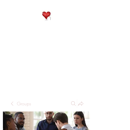
QP
RESIDENTIAL CARE
Home is where the heart
is..
Groups