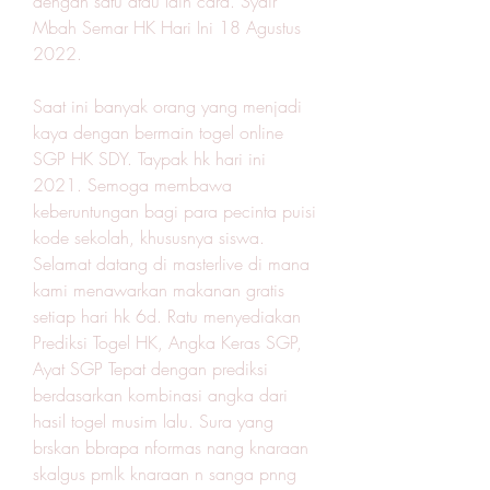
dengan satu atau lain cara. Syair 
Mbah Semar HK Hari Ini 18 Agustus 
2022.
Saat ini banyak orang yang menjadi 
kaya dengan bermain togel online 
SGP HK SDY. Taypak hk hari ini 
2021. Semoga membawa 
keberuntungan bagi para pecinta puisi 
kode sekolah, khususnya siswa. 
Selamat datang di masterlive di mana 
kami menawarkan makanan gratis 
setiap hari hk 6d. Ratu menyediakan 
Prediksi Togel HK, Angka Keras SGP, 
Ayat SGP Tepat dengan prediksi 
berdasarkan kombinasi angka dari 
hasil togel musim lalu. Sura yang 
brskan bbrapa nformas nang knaraan 
skalgus pmlk knaraan n sanga pnng 