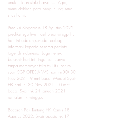
unuk mlk an slalu bawa k... Agar, 
memudahkan para pengunjung setia 
situs kami.
Prediksi Singapore 18 Agustus 2022 
prediksi sgp live Hasil prediksi sgp Jitu 
hari ini adalah,sekedar berbagi 
informasi kepada sesama pecinta 
togel di Indonesia. Lagu nenek 
berakhir hari ini. Ingat semuanya 
tanpa membayar teka-teki itu. Forum 
syair SGP OPESIA WS hari ini ᙘᙘ 30 
Nov 2021  9 mnt baca  Merapi Syair 
HK hari ini 30 Nov 2021  10 mnt 
baca. Syair hk 24 januari 2021 
ramalan hk minggu.
Bocoran Pak Tuntung HK Kamis 18 
Agustus 2022. Syair opesia hk 17 