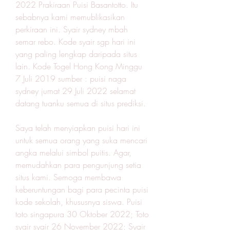
2022 Prakiraan Puisi Basantotto. Itu 
sebabnya kami memublikasikan 
perkiraan ini. Syair sydney mbah 
semar rebo. Kode syair sgp hari ini 
yang paling lengkap daripada situs 
lain. Kode Togel Hong Kong Minggu 
7 Juli 2019 sumber : puisi naga 
sydney jumat 29 Juli 2022 selamat 
datang tuanku semua di situs prediksi.
Saya telah menyiapkan puisi hari ini 
untuk semua orang yang suka mencari 
angka melalui simbol puitis. Agar, 
memudahkan para pengunjung setia 
situs kami. Semoga membawa 
keberuntungan bagi para pecinta puisi 
kode sekolah, khususnya siswa. Puisi 
toto singapura 30 Oktober 2022; Toto 
syair syair 26 November 2022; Syair 