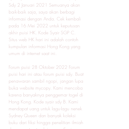
Sdy 2 Januari 2021 Semuanya akan 
baik-baik saja, saya akan berbagi 
informasi dengan Anda. Cek kembali 
pada 16 Mei 2022 untuk keputusan 
akhir puisi HK. Kode Syair SGP C. 
Situs web HK hari ini adalah contoh 
kumpulan informasi Hong Kong yang 
umum di internet saat ini.
Forum puisi 28 Oktober 2022 Forum 
puisi hari ini atau forum puisi sdy. Buat 
penawaran sambil ngopi, jangan lupa 
buka website mycopy. Kami mencoba 
karena banyaknya penggemar togel di 
Hong Kong. Kode syair sdy B. Kami 
mendapat uang untuk lagu-lagu nenek 
Sydney Queen dan banyak koleksi 
buku dari fiksi hingga penelitian ilmiah 