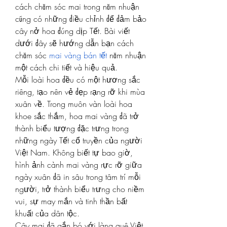
cách chăm sóc mai trong năm nhuận 
cũng có những điều chỉnh để đảm bảo 
cây nở hoa đúng dịp Tết. Bài viết 
dưới đây sẽ hướng dẫn bạn cách 
chăm sóc 
mai vàng bán tết
 năm nhuận 
một cách chi tiết và hiệu quả.
Mỗi loài hoa đều có một hương sắc 
riêng, tạo nên vẻ đẹp rạng rỡ khi mùa 
xuân về. Trong muôn vàn loài hoa 
khoe sắc thắm, hoa mai vàng đã trở 
thành biểu tượng đặc trưng trong 
những ngày Tết cổ truyền của người 
Việt Nam. Không biết tự bao giờ, 
hình ảnh cành mai vàng rực rỡ giữa 
ngày xuân đã in sâu trong tâm trí mỗi 
người, trở thành biểu trưng cho niềm 
vui, sự may mắn và tinh thần bất 
khuất của dân tộc.
Cây mai đã gắn bó với làng quê Việt 