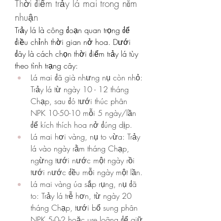
Thời điểm trảy lá mai trong năm 
nhuận
Trảy lá là công đoạn quan trọng để 
điều chỉnh thời gian nở hoa. Dưới 
đây là cách chọn thời điểm trảy lá tùy 
theo tình trạng cây:
Lá mai đã già nhưng nụ còn nhỏ: 
Trảy lá từ ngày 10 - 12 tháng 
Chạp, sau đó tưới thúc phân 
NPK 10-50-10 mỗi 5 ngày/lần 
để kích thích hoa nở đúng dịp.
Lá mai hơi vàng, nụ to vừa: Trảy 
lá vào ngày rằm tháng Chạp, 
ngừng tưới nước một ngày rồi 
tưới nước đều mỗi ngày một lần.
Lá mai vàng úa sắp rụng, nụ đã 
to: Trảy lá trễ hơn, từ ngày 20 
tháng Chạp, tưới bổ sung phân 
NPK 5-0-2 hoặc ure loãng để giữ 