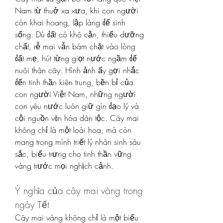
Nam từ thuở xa xưa, khi con người 
còn khai hoang, lập làng để sinh 
sống. Dù đất có khô cằn, thiếu dưỡng 
chất, rễ mai vẫn bám chặt vào lòng 
đất mẹ, hút từng giọt nước ngầm để 
nuôi thân cây. Hình ảnh ấy gợi nhắc 
đến tinh thần kiên trung, bền bỉ của 
con người Việt Nam, những người 
con yêu nước luôn giữ gìn đạo lý và 
cội nguồn văn hóa dân tộc. Cây mai 
không chỉ là một loài hoa, mà còn 
mang trong mình triết lý nhân sinh sâu 
sắc, biểu trưng cho tinh thần vững 
vàng trước mọi nghịch cảnh.
Ý nghĩa của cây mai vàng trong 
ngày Tết
Cây mai vàng không chỉ là một biểu 