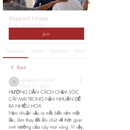
Support Group
Public
·
263 members
Join
Discussion
Media
Members
About
Back
nguyenbich13697
nguyenbich13697
March 13, 2025
HƯỚNG DẪN CÁCH CHĂM SÓC 
CÂY MAI TRONG NĂM NHUẬN ĐỂ 
RA NHIỀU HOA
Năm nhuận xảy ra mỗi bốn năm một 
lần, làm thay đổi đôi chút về thời gian 
sinh trưởng của cây mai vàng. Vì vậy, 