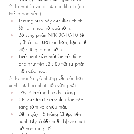
2. Lá mai đã vàng, nụ mai khá to (có 
thể ra hoa sớm)
Trường hợp này cần điều chỉnh 
để tránh hoa nở quá sớm.
Bổ sung phân NPK 30-10-10 để 
giữ lá mai tươi lâu hơn, hạn chế 
việc rụng lá quá sớm.
Tưới mỗi tuần một lần với tỷ lệ 
pha như trên để điều tiết sự phát 
triển của hoa.
3. Lá mai đã già nhưng vẫn còn hơi 
xanh, nụ hoa phát triển vừa phải
Đây là trường hợp lý tưởng.
Chỉ cần tưới nước đều đặn vào 
sáng sớm và chiều mát.
Đến ngày 15 tháng Chạp, tiến 
hành trảy lá để chuẩn bị cho mai 
nở hoa đúng Tết.