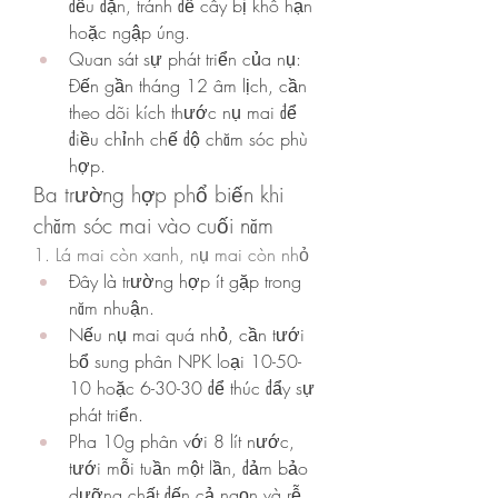
đều đặn, tránh để cây bị khô hạn 
hoặc ngập úng.
Quan sát sự phát triển của nụ: 
Đến gần tháng 12 âm lịch, cần 
theo dõi kích thước nụ mai để 
điều chỉnh chế độ chăm sóc phù 
hợp.
Ba trường hợp phổ biến khi 
chăm sóc mai vào cuối năm
1. Lá mai còn xanh, nụ mai còn nhỏ
Đây là trường hợp ít gặp trong 
năm nhuận.
Nếu nụ mai quá nhỏ, cần tưới 
bổ sung phân NPK loại 10-50-
10 hoặc 6-30-30 để thúc đẩy sự 
phát triển.
Pha 10g phân với 8 lít nước, 
tưới mỗi tuần một lần, đảm bảo 
dưỡng chất đến cả ngọn và rễ.