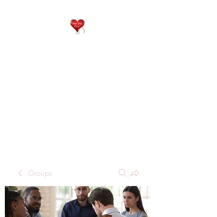
QP
RESIDENTIAL CARE
Home is where the heart
is..
Groups