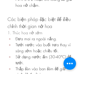
hoa nở chậm.
Các biện pháp đặc biệt để điều 
chỉnh thời gian nở hoa
1. Thúc hoa nở sớm
Đưa mai ra ngoài nắng.
Tưới nước vào buổi trưa thay vì 
sáng sớm hoặc chiều tối.
Sử dụng nước ấm (30-40°C) để 
tưới.
Thắp đèn vào ban đêm để giữ 
nhiệt độ ổn định.
Phun thuốc kích thích hoa như 
Methyl Parathion hoặc Monitor 
nếu cần.
2. Hãm hoa nở trễ
Đưa cây mai vào nơi râm mát, 
tránh ánh nắng trực tiếp.