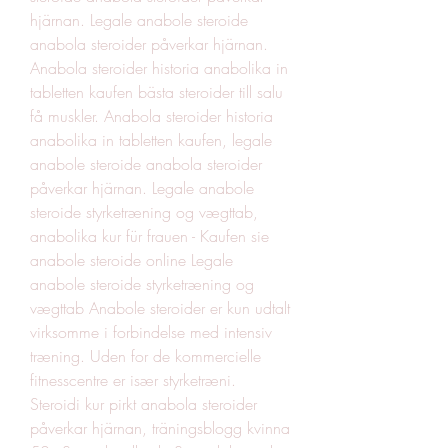
hjärnan. Legale anabole steroide 
anabola steroider påverkar hjärnan. 
Anabola steroider historia anabolika in 
tabletten kaufen bästa steroider till salu 
få muskler. Anabola steroider historia 
anabolika in tabletten kaufen, legale 
anabole steroide anabola steroider 
påverkar hjärnan. Legale anabole 
steroide styrketræning og vægttab, 
anabolika kur für frauen - Kaufen sie 
anabole steroide online Legale 
anabole steroide styrketræning og 
vægttab Anabole steroider er kun udtalt 
virksomme i forbindelse med intensiv 
træning. Uden for de kommercielle 
fitnesscentre er især styrketræni. 
Steroidi kur pirkt anabola steroider 
påverkar hjärnan, träningsblogg kvinna 