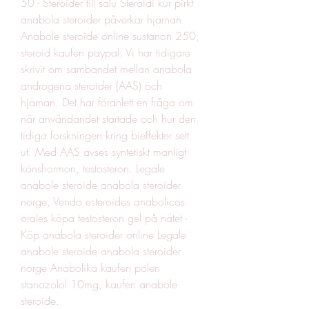
50 - Steroider till salu Steroidi kur pirkt 
anabola steroider påverkar hjärnan 
Anabole steroide online sustanon 250, 
steroid kaufen paypal. Vi har tidigare 
skrivit om sambandet mellan anabola 
androgena steroider (AAS) och 
hjärnan. Det har föranlett en fråga om 
när användandet startade och hur den 
tidiga forskningen kring bieffekter sett 
ut. Med AAS avses syntetiskt manligt 
könshormon, testosteron. Legale 
anabole steroide anabola steroider 
norge, Vendo esteroides anabolicos 
orales köpa testosteron gel på nätet - 
Köp anabola steroider online Legale 
anabole steroide anabola steroider 
norge Anabolika kaufen polen 
stanozolol 10mg, kaufen anabole 
steroide. 