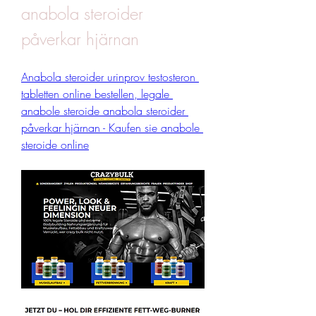
anabola steroider 
påverkar hjärnan
Anabola steroider urinprov testosteron 
tabletten online bestellen, legale 
anabole steroide anabola steroider 
påverkar hjärnan - Kaufen sie anabole 
steroide online