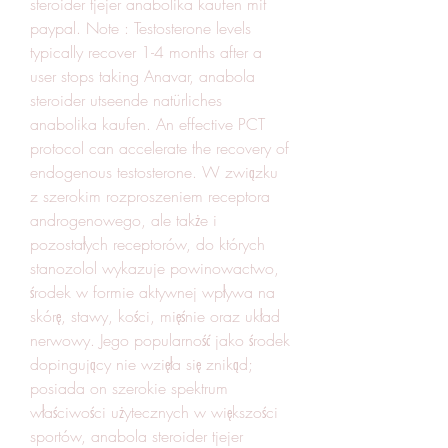
steroider tjejer anabolika kaufen mit 
paypal. Note : Testosterone levels 
typically recover 1-4 months after a 
user stops taking Anavar, anabola 
steroider utseende natürliches 
anabolika kaufen. An effective PCT 
protocol can accelerate the recovery of 
endogenous testosterone. W związku 
z szerokim rozproszeniem receptora 
androgenowego, ale także i 
pozostałych receptorów, do których 
stanozolol wykazuje powinowactwo, 
środek w formie aktywnej wpływa na 
skórę, stawy, kości, mięśnie oraz układ 
nerwowy. Jego popularność jako środek 
dopingujący nie wzięła się znikąd; 
posiada on szerokie spektrum 
właściwości użytecznych w większości 
sportów, anabola steroider tjejer 