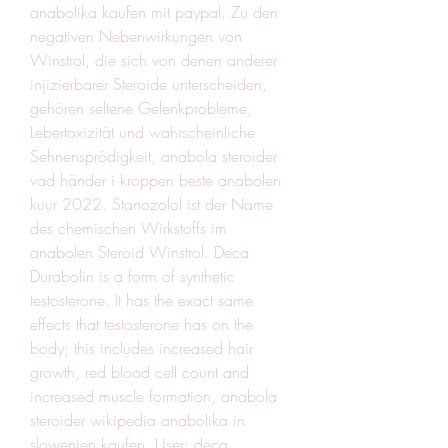
anabolika kaufen mit paypal. Zu den 
negativen Nebenwirkungen von 
Winstrol, die sich von denen anderer 
injizierbarer Steroide unterscheiden, 
gehören seltene Gelenkprobleme, 
Lebertoxizität und wahrscheinliche 
Sehnensprödigkeit, anabola steroider 
vad händer i kroppen beste anabolen 
kuur 2022. Stanozolol ist der Name 
des chemischen Wirkstoffs im 
anabolen Steroid Winstrol. Deca 
Durabolin is a form of synthetic 
testosterone. It has the exact same 
effects that testosterone has on the 
body; this includes increased hair 
growth, red blood cell count and 
increased muscle formation, anabola 
steroider wikipedia anabolika in 
slowenien kaufen. User: deca 