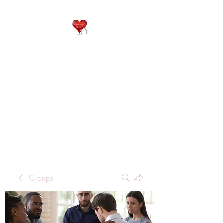
QP
RESIDENTIAL CARE
Home is where the heart
is..
Groups