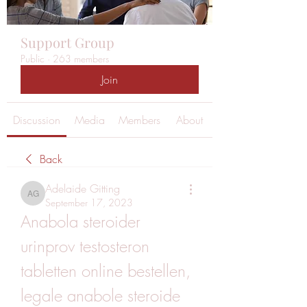
Support Group
Public
·
263 members
Join
Discussion
Media
Members
About
Back
Adelaide Gitting
Adelaide Gitting
September 17, 2023
Anabola steroider 
urinprov testosteron 
tabletten online bestellen, 
legale anabole steroide 