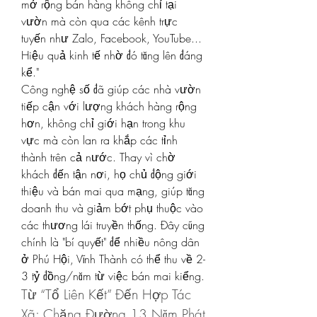
mở rộng bán hàng không chỉ tại 
vườn mà còn qua các kênh trực 
tuyến như Zalo, Facebook, YouTube... 
Hiệu quả kinh tế nhờ đó tăng lên đáng 
kể."
Công nghệ số đã giúp các nhà vườn 
tiếp cận với lượng khách hàng rộng 
hơn, không chỉ giới hạn trong khu 
vực mà còn lan ra khắp các tỉnh 
thành trên cả nước. Thay vì chờ 
khách đến tận nơi, họ chủ động giới 
thiệu và bán mai qua mạng, giúp tăng 
doanh thu và giảm bớt phụ thuộc vào 
các thương lái truyền thống. Đây cũng 
chính là "bí quyết" để nhiều nông dân 
ở Phú Hội, Vĩnh Thành có thể thu về 2-
3 tỷ đồng/năm từ việc bán mai kiểng.
Từ “Tổ Liên Kết” Đến Hợp Tác 
Xã: Chặng Đường 13 Năm Phát 