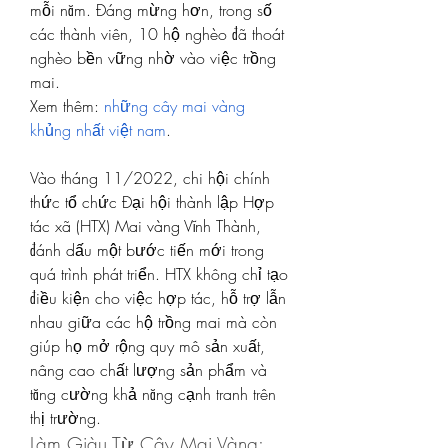
mỗi năm. Đáng mừng hơn, trong số 
các thành viên, 10 hộ nghèo đã thoát 
nghèo bền vững nhờ vào việc trồng 
mai.
Xem thêm: 
những cây mai vàng 
khủng nhất việt nam
.
Vào tháng 11/2022, chi hội chính 
thức tổ chức Đại hội thành lập Hợp 
tác xã (HTX) Mai vàng Vĩnh Thành, 
đánh dấu một bước tiến mới trong 
quá trình phát triển. HTX không chỉ tạo 
điều kiện cho việc hợp tác, hỗ trợ lẫn 
nhau giữa các hộ trồng mai mà còn 
giúp họ mở rộng quy mô sản xuất, 
nâng cao chất lượng sản phẩm và 
tăng cường khả năng cạnh tranh trên 
thị trường.
Làm Giàu Từ Cây Mai Vàng: 