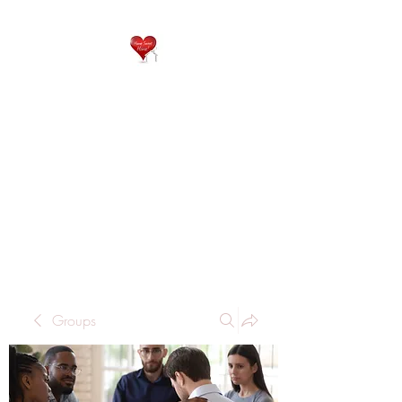
QP
RESIDENTIAL CARE
Home is where the heart
is..
Groups