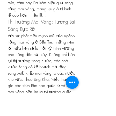
mía, tràm hay lúa kém hiệu quả sang 
trồng mai vàng, mang lại giá trị kinh 
tế cao hơn nhiều lần.
Thị Trường Mai Vàng: Tương Lai 
Sáng Rực Rỡ
Với sự phát triển mạnh mẽ của ngành 
trồng mai vàng ở Bến Tre, những năm 
tới hứa hẹn sẽ là thời kỳ thịnh vượng 
cho nông dân nơi đây. Không chỉ bán 
tại thị trường trong nước, các nhà 
vườn đang có kế hoạch mở rộng 
sang xuất khẩu mai vàng ra các nước 
khu vực. Theo ông Kha, "việc tham 
gia các triển lãm hoa quốc tế và đưa 
mai vàng Bến Tre ra thị trường quốc 
tế đang là một trong những chiến 
lược dài hạn của HTX."
Nhờ sự đổi mới trong mô hình kinh 