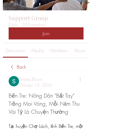
Support Group
Public
·
263 members
Join
Discussion
Media
Members
About
Back
Snake Boon
October 19, 2024
Bến Tre: Nông Dân "Bắt Tay" 
Trồng Mai Vàng, Mỗi Năm Thu 
Vài Tỷ Là Chuyện Thường
Tại huyện Chợ Lách, tỉnh Bến Tre, một 