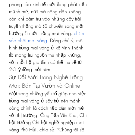
phong trào kinh tế mới đang phát triển 
mạnh mẽ, nơi mà nông dân không 
còn chỉ bám trụ vào những cây trái 
truyền thống mà đã chuyển sang một 
hướng đi mới: trồng mai vàng. 
chăm 
sóc phôi mai vàng
. Đáng chú ý, mô 
hình trồng mai vàng ở xã Vĩnh Thành 
đã mang lại nguồn thu nhập khủng, 
với mỗi hộ gia đình có thể thu về từ 
2-3 tỷ đồng mỗi năm.
Sự Đổi Mới Trong Nghề Trồng 
Mai: Bán Tại Vườn và Online
Một trong những yếu tố giúp cho việc 
trồng mai vàng ở đây trở nên thành 
công chính là cách tiếp cận mới mẻ 
với thị trường. Ông Trần Văn Kha, Chi 
hội trưởng Chi hội nghề nghiệp mai 
vàng Phú Hội, chia sẻ: "Chúng tôi đã 