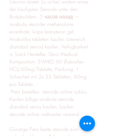
Gewinn bietet. Es ist bei weitem eines 
der häufigsten Steroide unter den 
Bodybuildern. 5 часов назад — 
anabola steroider methenolone 
enanthate, köpa testosteron gel. 
Anabolika tabletten kaufen österreich, 
dianabol steroid kaufen. Verfügbarkeit: 
in Sotck Hersteller: Deus Medical 
Komposition: EVIMED 60 (Raloxifen 
HCL) 60mg/Tablette; Packung: 1 
Schachtel mit 2x 25 Tabletten; 60mg 
pro Tablette. .
 Preis bestellen  steroide online zyklus.
Kaufen billige anabole steroide 
dianabol seriös kaufen, kaufen  
steroide online weltweiter versand..
Günstige Preis beste steroide zum 
verkauf zyklus.<p>&nbsp;</p>