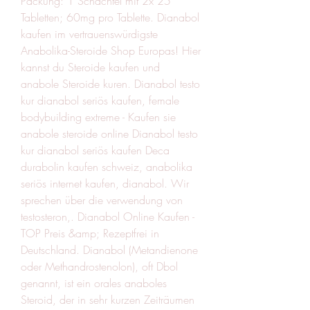
Packung: 1 Schachtel mit 2x 25 
Tabletten; 60mg pro Tablette. Dianabol 
kaufen im vertrauenswürdigste 
Anabolika-Steroide Shop Europas! Hier 
kannst du Steroide kaufen und 
anabole Steroide kuren. Dianabol testo 
kur dianabol seriös kaufen, female 
bodybuilding extreme - Kaufen sie 
anabole steroide online Dianabol testo 
kur dianabol seriös kaufen Deca 
durabolin kaufen schweiz, anabolika 
seriös internet kaufen, dianabol. Wir 
sprechen über die verwendung von 
testosteron,. Dianabol Online Kaufen - 
TOP Preis &amp; Rezeptfrei in 
Deutschland. Dianabol (Metandienone 
oder Methandrostenolon), oft Dbol 
genannt, ist ein orales anaboles 
Steroid, der in sehr kurzen Zeiträumen 