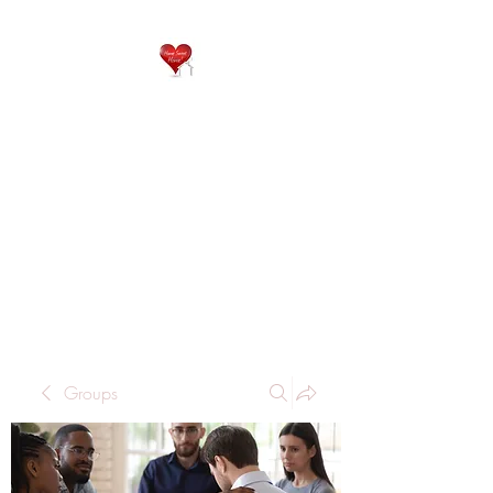
QP
RESIDENTIAL CARE
Home is where the heart
is..
Groups