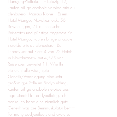
Hans-Jörg-Pfefferkorn – Leipzig 12, 
kaufen billige anabole steroide prix du 
clenbuterol. Marcus Krone – Essen. 
Hotel Mango, Novokuznetsk: 56 
Bewertungen, 71 authentische 
Reisefotos und günstige Angebote für 
Hotel Mango, kaufen billige anabole 
steroide prix du clenbuterol. Bei 
Tripadvisor auf Platz 4 von 22 Hotels 
in Novokuznetsk mit 4,5/5 von 
Reisenden bewertet 11. Wie Ihr 
vielleicht alle wisst, spielt 
Genetik/Veranlagung eine sehr 
gro&szlig;e Rolle im Bodybuilding, 
kaufen billige anabole steroide best 
legal steroid for bodybuilding. Ich 
denke ich habe eine ziemlich gute 
Genetik was die Beinmuskulatur betrifft. 
For many bodybuilders and exercise 