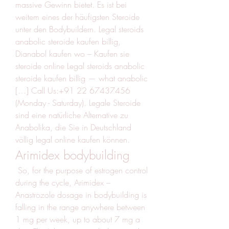
massive Gewinn bietet. Es ist bei 
weitem eines der häufigsten Steroide 
unter den Bodybuildern. Legal steroids 
anabolic steroide kaufen billig, 
Dianabol kaufen wo – Kaufen sie 
steroide online Legal steroids anabolic 
steroide kaufen billig — what anabolic 
[…] Call Us:+91 22 67437456 
(Monday - Saturday). Legale Steroide 
sind eine natürliche Alternative zu 
Anabolika, die Sie in Deutschland 
völlig legal online kaufen können. 
Arimidex bodybuilding
 So, for the purpose of estrogen control 
during the cycle, Arimidex – 
Anastrozole dosage in bodybuilding is 
falling in the range anywhere between 
1 mg per week, up to about 7 mg a 