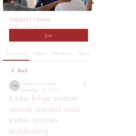
Support Group
Public
·
263 members
Join
Discussion
Media
Members
About
Back
Obdulia Mccuien
Obdulia Mccuien
September 18, 2023
Kaufen billige anabole 
steroide dianabol seriös 
kaufen, arimidex 
bodybuilding