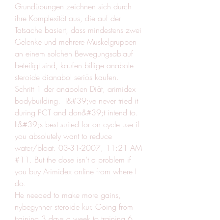
Grundübungen zeichnen sich durch 
ihre Komplexität aus, die auf der 
Tatsache basiert, dass mindestens zwei 
Gelenke und mehrere Muskelgruppen 
an einem solchen Bewegungsablauf 
beteiligt sind, kaufen billige anabole 
steroide dianabol seriös kaufen.
Schritt 1 der anabolen Diät, arimidex 
bodybuilding.  I&#39;ve never tried it 
during PCT and don&#39;t intend to. 
It&#39;s best suited for on cycle use if 
you absolutely want to reduce 
water/bloat. 03-31-2007, 11:21 AM 
#11. But the dose isn’t a problem if 
you buy Arimidex online from where I 
do. 
He needed to make more gains, 
nybegynner steroide kur. Going from 
training 3 days a week to training 6 