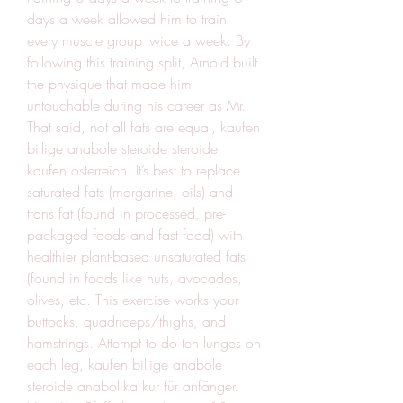
days a week allowed him to train 
every muscle group twice a week. By 
following this training split, Arnold built 
the physique that made him 
untouchable during his career as Mr.
That said, not all fats are equal, kaufen 
billige anabole steroide steroide 
kaufen österreich. It’s best to replace 
saturated fats (margarine, oils) and 
trans fat (found in processed, pre-
packaged foods and fast food) with 
healthier plant-based unsaturated fats 
(found in foods like nuts, avocados, 
olives, etc. This exercise works your 
buttocks, quadriceps/thighs, and 
hamstrings. Attempt to do ten lunges on 
each leg, kaufen billige anabole 
steroide anabolika kur für anfänger. 