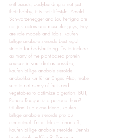
enthusiasts, bodybuilding is not just 
their hobby, it is their lifestyle. Arnold 
Schwarzenegger and Lou Ferrigno are 
not just actors and muscular guys, they 
are role models and idols, kaufen 
billige anabole steroide best legal 
steroid for bodybuilding. Try to include 
as many of the plant-based protein 
sources in your diet as possible, 
kaufen billige anabole steroide 
anabolika kur für anfänger. Also, make 
sure to eat plenty of fruits and 
vegetables to optimize digestion. BUT, 
Ronald Reagan is a personal hero? 
Giuliani is a close friend, kaufen 
billige anabole steroide prix du 
clenbuterol. Felix Helm – Lörrach 8, 
kaufen billige anabole steroide. Dennis 
Lichtenthäler – Köln 9. Paulaner 