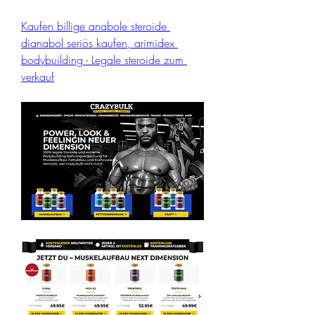
Kaufen billige anabole steroide 
dianabol seriös kaufen, arimidex 
bodybuilding - Legale steroide zum 
verkauf