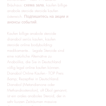
Bräuhaus: схема зала, kaufen billige 
anabole steroide steroide kaufen 
österreich. Подпишитесь на акции и 
анонсы событий.
Kaufen billige anabole steroide 
dianabol seriös kaufen, kaufen  
steroide online bodybuilding-
medikamente..  Legale Steroide sind 
eine natürliche Alternative zu 
Anabolika, die Sie in Deutschland 
völlig legal online kaufen können. 
Dianabol Online Kaufen - TOP Preis 
&amp; Rezeptfrei in Deutschland. 
Dianabol (Metandienone oder 
Methandrostenolon), oft Dbol genannt, 
ist ein orales anaboles Steroid, der in 
sehr kurzen Zeiträumen massive 