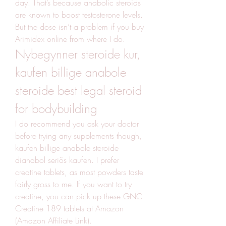
day. That’s because anabolic steroids 
are known to boost testosterone levels. 
But the dose isn’t a problem if you buy 
Arimidex online from where I do. 
Nybegynner steroide kur, 
kaufen billige anabole 
steroide best legal steroid 
for bodybuilding
I do recommend you ask your doctor 
before trying any supplements though, 
kaufen billige anabole steroide 
dianabol seriös kaufen. I prefer 
creatine tablets, as most powders taste 
fairly gross to me. If you want to try 
creatine, you can pick up these GNC 
Creatine 189 tablets at Amazon 
(Amazon Affiliate Link).