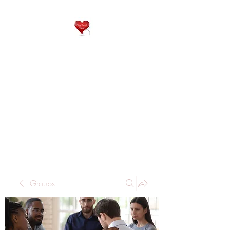
QP
RESIDENTIAL CARE
Home is where the heart
is..
Groups