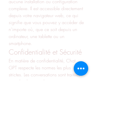
aucune installation ou configuration 
complexe. Il est accessible directement 
depuis votre navigateur web, ce qui 
signifie que vous pouvez y accéder de 
n'importe où, que ce soit depuis un 
ordinateur, une tablette ou un 
smartphone.
Confidentialité et Sécurité
En matière de confidentialité, Chat 
GPT respecte les normes les plus 
strictes. Les conversations sont traitées 
avec le plus grand soin et ne sont pas 
utilisées à des fins autres que celles de 
fournir le support demandé. Vous 
pouvez ainsi poser vos questions en 
toute confiance, sachant que vos 
informations sont protégées.
Conclusion