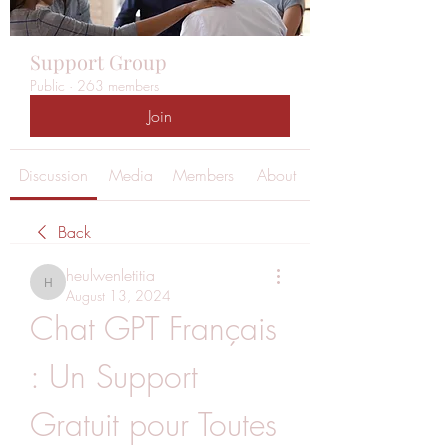
Support Group
Public
·
263 members
Join
Discussion
Media
Members
About
Back
heulwenletitia
heulwenletitia
August 13, 2024
Chat GPT Français 
: Un Support 
Gratuit pour Toutes 