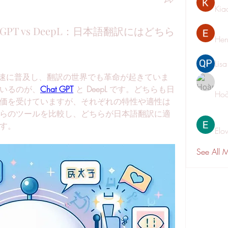
Kia
 ChatGPT vs DeepL：日本語翻訳にはどちら
Hen
Lis
急速に普及し、翻訳の世界でも革命が起きていま
いるのが、
Chat GPT
 と 
DeepL
 です。どちらも日
Hoà
価を受けていますが、それぞれの特性や適性は
らのツールを比較し、どちらが日本語翻訳に適
す。
Elo
See All 