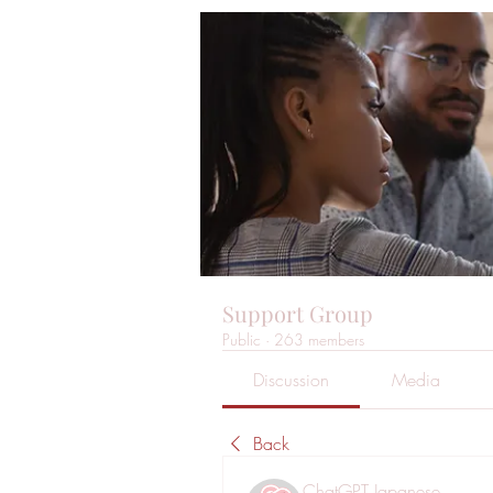
Support Group
Public
·
263 members
Discussion
Media
Back
ChatGPT Japanese