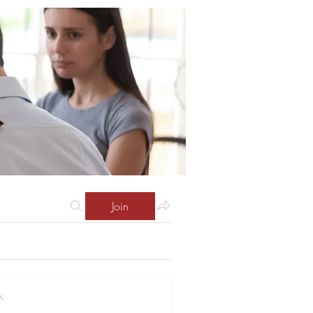
Join
s