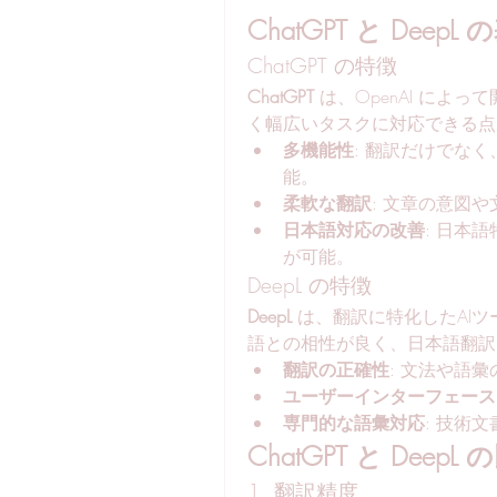
ChatGPT と Deep
ChatGPT の特徴
ChatGPT
 は、OpenAI に
く幅広いタスクに対応できる点が
多機能性
: 翻訳だけでな
能。
柔軟な翻訳
: 文章の意図
日本語対応の改善
: 日本
が可能。
DeepL の特徴
DeepL
 は、翻訳に特化したAI
語との相性が良く、日本語翻訳
翻訳の正確性
: 文法や語
ユーザーインターフェース
専門的な語彙対応
: 技術
ChatGPT と DeepL
1. 翻訳精度