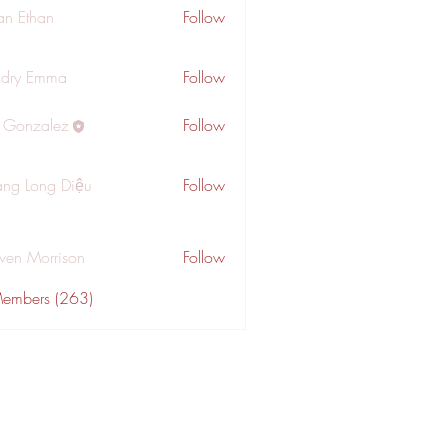
an Ethan
Follow
dry Emma
Follow
a Gonzalez
Follow
ng Long Diệu
Follow
wen Morrison
Follow
Members (263)