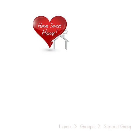
Home is
Home
About Us
Careers
Contact
Home
Groups
Support Grou